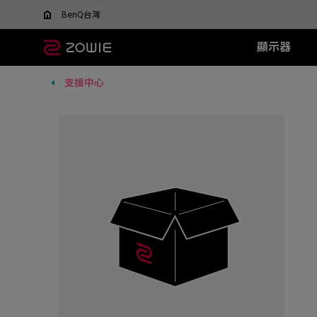
BenQ台灣
顯示器
支援中心
所有顯示器
所有滑鼠
所有滑鼠墊
XL-X+ 系列
無線系列
TR 系列
SR 系列
XL-X 系列
EC 系列
XL-
SR-
F
什麼是 DyAC 技術?
尋找最適合您的滑鼠
600Hz
EC-DW (L/M/S)
H-TR (XL)
H-SR III (XL)
540Hz
EC1 (L)
360H
H-SR-
FK
XL Setting to Share™
ZOWIE x 運動科學
VCT 太平洋聯賽官方指
400Hz
U2-DW
G-TR (L)
G-SR III (L)
240Hz
EC2 (M)
240H
G-SR-
FK
定顯示器
280Hz
FK2-DW
G-SR II (L)
EC3 (S)
144H
G-SR
FK
ZA13-DW
G-SR (L)
G-SR
S2-DW
P-SR (S)
H-SR
U2
G-SR
new
ZA12-DW (New)
H-SR
FK1-DW (New)
new