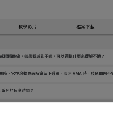
教學影片
檔案下載
或眼睛酸痛。如果我感到不適，可以调整什麼來缓解不適？
示器時，它在滾動頁面時會留下殘影，關閉 AMA 時，殘影問題不
RL 系列的反應時間？
反應時間比較時，應查看那些規格？