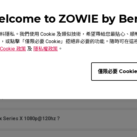
號不含汞？
lcome to ZOWIE by B
重視您的資料隱私。我們使用 Cookie 及類似技術，希望帶給您最貼
eries X/S 的可變刷新率（VRR）？
意，或點擊「僅限必要 Cookie」拒絕非必要的功能。隨時可在這裡調
Cookie 政策
及
隱私權政策
。
壁掛架嗎？
僅限必要 Cooki
?
r?
Zowie 哪些型號有支援PS5和Xbox Series X 1080p@120hz？