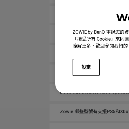
所有Zowie顯示器還是僅某些型
We
ZOWIE by BenQ 
哪些型號可以支援 PS5 和 Xbox S
「接受所有 Cookie」來同
瞭解更多，歡迎參閱我們的
我的顯示器可以使用符合VESA的
設定
電競螢幕插頭要插220v還是110v
Does this monitor have speake