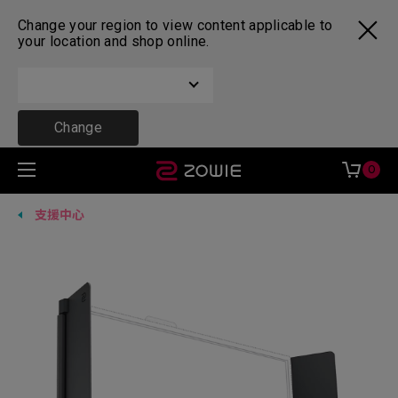
Change your region to view content applicable to
your location and shop online.
Change
0
支援中心