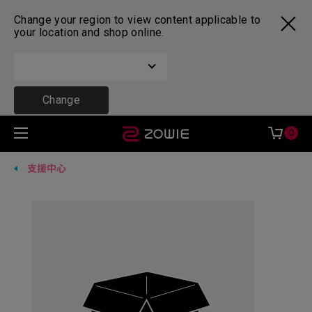
Change your region to view content applicable to
your location and shop online.
Change
0
支援中心