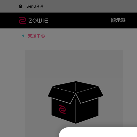
BenQ台灣
顯示器
支援中心
所有顯示器
所有滑鼠
所有滑鼠墊
XL-X+ 系列
無線系列
TR 系列
SR 系列
XL-X 系列
EC 系列
XL-
SR-
F
什麼是 DyAC 技術?
尋找最適合您的滑鼠
600Hz
EC-DW (L/M/S)
H-TR (XL)
H-SR III (XL)
540Hz
EC1 (L)
360H
H-SR-
FK
XL Setting to Share™
ZOWIE x 運動科學
VCT 太平洋聯賽官方指
400Hz
U2-DW
G-TR (L)
G-SR III (L)
240Hz
EC2 (M)
240H
G-SR-
FK
定顯示器
280Hz
FK2-DW
G-SR II (L)
EC3 (S)
144H
G-SR
FK
ZA13-DW
G-SR (L)
G-SR
S2-DW
P-SR (S)
H-SR
U2
G-SR
new
ZA12-DW (New)
H-SR
FK1-DW (New)
new