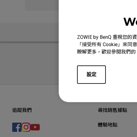
We
問與答
ZOWIE by BenQ 
「接受所有 Cookie」來同
瞭解更多，歡迎參閱我們的
設定
追蹤我們
尋找銷售據點
體驗地點