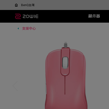
BenQ台灣
顯示器
支援中心
所有顯示器
所有滑鼠
所有滑鼠墊
XL-X+ 系列
無線系列
TR 系列
SR 系列
XL-X 系列
EC 系列
XL-
SR-
F
什麼是 DyAC 技術?
尋找最適合您的滑鼠
600Hz
EC-DW (L/M/S)
H-TR (XL)
H-SR III (XL)
540Hz
EC1 (L)
360H
H-SR-
FK
XL Setting to Share™
ZOWIE x 運動科學
VCT 太平洋聯賽官方指
400Hz
U2-DW
G-TR (L)
G-SR III (L)
240Hz
EC2 (M)
240H
G-SR-
FK
定顯示器
280Hz
FK2-DW
G-SR II (L)
EC3 (S)
144H
G-SR
FK
ZA13-DW
G-SR (L)
G-SR
S2-DW
P-SR (S)
H-SR
U2
G-SR
new
ZA12-DW (New)
H-SR
FK1-DW (New)
new