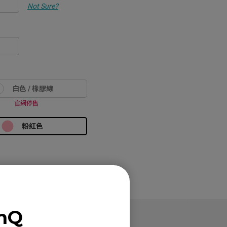
Not Sure?
白色 / 橡膠線
官網停售
粉紅色
enQ
支援