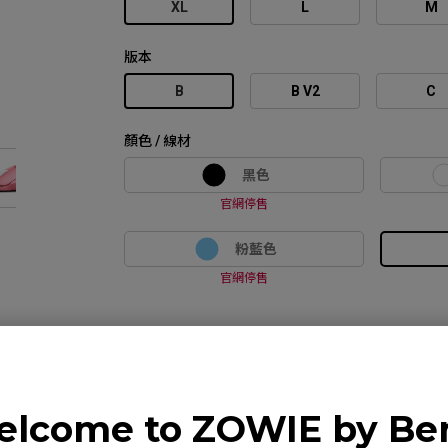
XL
L
M
版本
B
B V2
C
顏色 / 線材
黑色
官網停售
粉藍色
官網停售
lcome to ZOWIE by B
比較
規格
下載