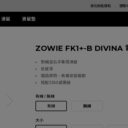
尋找銷售據點
體驗
滑鼠
滑鼠墊
K 系列
SE 系列
K 系列
XQ 系列
ZA 系列
周邊配件
S 系列
T-FX 系列
ZOWIE FK1+-B DIVIN
z
SE Rouge II (XL)
1+ (XL)
360Hz
ZA11 (L)
兩側 Shield 遮板
S1 (M)
G-TFX (L)
z
SE Rouge II (L)
1 (L)
ZA12 (M)
S Switch 控制器
S2 (S)
P-TFX (S)
z
-SE Rouge (L)
2 (M)
ZA13 (S)
對稱型右手專用滑鼠
-SE Blue (L)
低鼠背
-SE Blue (XL)
隨插即用，無需安裝驅動
-SE Orange (L)
搭配3360感應器
周邊配件
-SE Orange (XL)
有線 / 無線
有線
無線
大小