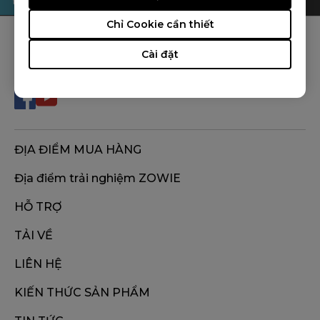
Chỉ Cookie cần thiết
THEO DÕI ZOWIE
Cài đặt
ĐỊA ĐIỂM MUA HÀNG
Địa điểm trải nghiệm ZOWIE
HỖ TRỢ
TẢI VỀ
LIÊN HỆ
KIẾN THỨC SẢN PHẨM