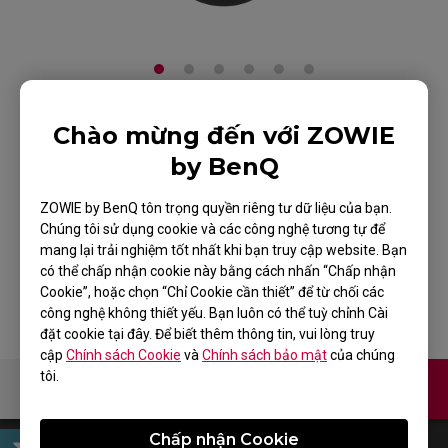
Chào mừng đến với ZOWIE
Chuột ZOWIE chuyên
by BenQ
chơi game eSport
ZOWIE by BenQ tôn trọng quyền riêng tư dữ liệu của bạn.
ZA11-C
Chúng tôi sử dụng cookie và các công nghệ tương tự để
mang lại trải nghiệm tốt nhất khi bạn truy cập website. Bạn
Quay lại trang Sản phẩm
có thể chấp nhận cookie này bằng cách nhấn “Chấp nhận
Cookie”, hoặc chọn “Chỉ Cookie cần thiết” để từ chối các
công nghệ không thiết yếu. Bạn luôn có thể tuỳ chỉnh Cài
đặt cookie tại đây. Để biết thêm thông tin, vui lòng truy
cập
Chính sách Cookie
và
Chính sách bảo mật
của chúng
tôi.
Liên hệ
Chấp nhận Cookie