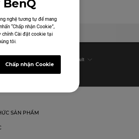
y BenQ
công nghệ tương tự để mang
h nhấn “Chấp nhận Cookie”,
Bảo hành
 chỉnh Cài đặt cookie tại
úng tôi.
Default
Chấp nhận Cookie
HỨC SẢN PHẨM
C