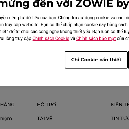
mừng đến với ZOWIE b
ền riêng tư dữ liệu của bạn. Chúng tôi sử dụng cookie và các 
i bạn truy cập website. Bạn có thể chấp nhận cookie này bằng các
Video
Tải xuống
iết” để từ chối các công nghệ không thiết yếu. Bạn luôn có thể tuỳ
vui lòng truy cập
Chính sách Cookie
và
Chính sách bảo mật
của ch
Chỉ Cookie cần thiết
 HÀNG
HỖ TRỢ
KIẾN T
ghiệm
TẢI VỀ
TIN TỨ