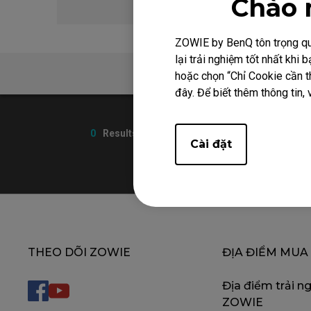
Chào 
ZOWIE by BenQ tôn trọng quy
lại trải nghiệm tốt nhất kh
Hỗ trợ
hoặc chọn “Chỉ Cookie cần th
đây. Để biết thêm thông tin, 
0
Results
Cài đặt
THEO DÕI ZOWIE
ĐỊA ĐIỂM MUA
Địa điểm trải n
ZOWIE