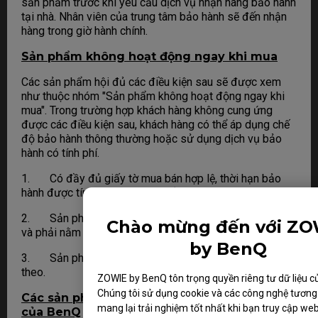
sản phẩm trước khi yêu cầu dịch vụ nhận hàng bảo hành
tại nhà. Nhân viên của trung tâm bảo hành sẽ đến nhận
hàng trong giờ hành chính.
Sản phẩm không hoạt động ngay khi mua
Các sản phẩm hội đủ các điều kiện sau sẽ được xem
như thuộc nhóm "Sản phẩm không hoạt động ngay khi
mua". Trong trường hợp khách hàng không cung ứng
được các điều kiện sau, khách hàng có thể áp dụng chế
độ bảo hành thông thường hoặc sử dụng dịch vụ bảo
hành có tính phí.
1. Có đầy đủ giấy tờ mua bán hợp lệ, thời hạn bảo
hành được tính từ ngày sản phẩm được bán ra.
2. Sản phẩm không bị hư hại do tác động bên ngoài
Chào mừng đến với ZO
và phải nằm trong phạm vi bảo hành của BenQ
by BenQ
3. Sản phẩm phải có đầy đủ hộp và phụ kiện kèm
theo.
ZOWIE by BenQ tôn trọng quyền riêng tư dữ liệu c
Chúng tôi sử dụng cookie và các công nghệ tương
Các sản phẩm nằm ngoài phạm vi bảo hành
mang lại trải nghiệm tốt nhất khi bạn truy cập we
của BenQ