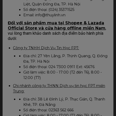
Liệt, Quận Đống Đa, TP. Hà Nội
Số điện thoại: (024) 35371525
Email: info@thuylinh.vn
Đối với sản phẩm mua tại Shopee & Lazada
Official Store và cửa hàng offline miền Nam
,
vui lòng tham khảo danh sách địa điểm bảo hành phía
dưới:
Công ty TNHH Dịch Vụ Tin Học FPT:
Địa chỉ: 27 Yên Lãng, P. Thịnh Quang, Q. Đống
Đa, TP. Hà Nội
Số điện thoại: 024 7300 0911 Ext: 45676
Giờ làm việc: 8:00 - 17:00 (T2 đến T6), 8:00 -
12:00 (T7)
Chi nhánh công ty THNN Dịch vụ tin học FPT miền
Trung:
Địa chỉ: 38 Lê Đình Lý, P. Thạc Gián, Q. Thanh
Khê, TP. Đà Nẵng
Số điện thoại: 02363 562 666
Giờ làm việc: 8:00 - 17:00 (T2 đến T6), 8:00 -