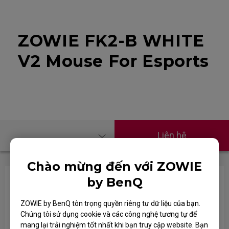
ZOWIE FK2-B WHITE
V2 Mouse For Esports
Liên hệ
Chào mừng đến với ZOWIE
by BenQ
Chuột hoạt động không ổn định. Khi tác động lực
lên miếng lót chuột, chuột có vẻ hoạt động trở lại,
ZOWIE by BenQ tôn trọng quyền riêng tư dữ liệu của bạn.
và vấn đề dường như giảm bớt ở cài đặt DPI cao
Chúng tôi sử dụng cookie và các công nghệ tương tự để
hơn.
mang lại trải nghiệm tốt nhất khi bạn truy cập website. Bạn