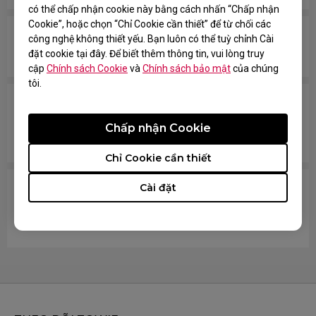
có thể chấp nhận cookie này bằng cách nhấn “Chấp nhận
Cookie”, hoặc chọn “Chỉ Cookie cần thiết” để từ chối các
Bánh xe LED chuyển màu ngẫu nhiên mà không
công nghệ không thiết yếu. Bạn luôn có thể tuỳ chỉnh Cài
cần nhấn hoặc thay đổi cài đặt DPI.
đặt cookie tại đây. Để biết thêm thông tin, vui lòng truy
cập
Chính sách Cookie
và
Chính sách bảo mật
của chúng
tôi.
Trong trò chơi, khi tôi bắn và cố gắng đổi vũ khí
nhanh bằng con lăn chuột, thao tác cuộn không
Chấp nhận Cookie
được ghi nhận.
Chỉ Cookie cần thiết
Cài đặt
Chuột thỉnh thoảng ngừng theo dõi, đôi khi bị ngắt
kết nối và đèn LED tắt. Tôi phải cắm lại chuột. Làm
cách nào để khắc phục vấn đề này?