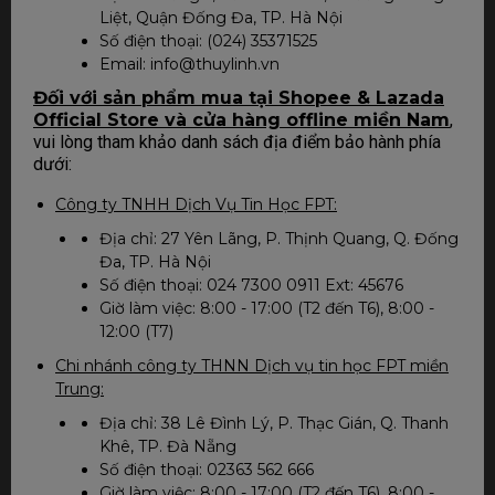
Liệt, Quận Đống Đa, TP. Hà Nội
Số điện thoại: (024) 35371525
Email: info@thuylinh.vn
Đối với sản phẩm mua tại Shopee & Lazada
Official Store và cửa hàng offline miền Nam
,
vui lòng tham khảo danh sách địa điểm bảo hành phía
dưới:
Công ty TNHH Dịch Vụ Tin Học FPT:
Địa chỉ: 27 Yên Lãng, P. Thịnh Quang, Q. Đống
Đa, TP. Hà Nội
Số điện thoại: 024 7300 0911 Ext: 45676
Giờ làm việc: 8:00 - 17:00 (T2 đến T6), 8:00 -
12:00 (T7)
Chi nhánh công ty THNN Dịch vụ tin học FPT miền
Trung:
Địa chỉ: 38 Lê Đình Lý, P. Thạc Gián, Q. Thanh
Khê, TP. Đà Nẵng
Số điện thoại: 02363 562 666
Giờ làm việc: 8:00 - 17:00 (T2 đến T6), 8:00 -