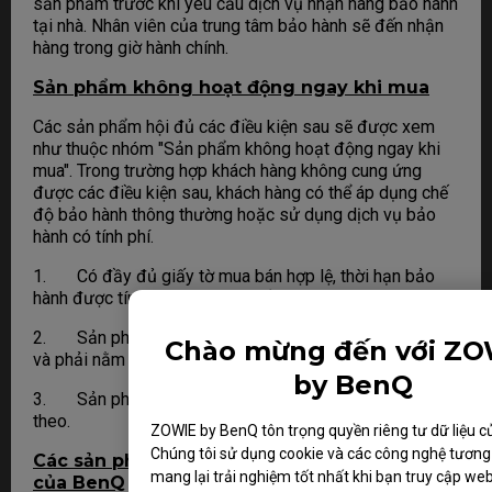
sản phẩm trước khi yêu cầu dịch vụ nhận hàng bảo hành
tại nhà. Nhân viên của trung tâm bảo hành sẽ đến nhận
hàng trong giờ hành chính.
Sản phẩm không hoạt động ngay khi mua
Các sản phẩm hội đủ các điều kiện sau sẽ được xem
như thuộc nhóm "Sản phẩm không hoạt động ngay khi
mua". Trong trường hợp khách hàng không cung ứng
được các điều kiện sau, khách hàng có thể áp dụng chế
độ bảo hành thông thường hoặc sử dụng dịch vụ bảo
hành có tính phí.
1. Có đầy đủ giấy tờ mua bán hợp lệ, thời hạn bảo
hành được tính từ ngày sản phẩm được bán ra.
2. Sản phẩm không bị hư hại do tác động bên ngoài
Chào mừng đến với ZO
và phải nằm trong phạm vi bảo hành của BenQ
by BenQ
3. Sản phẩm phải có đầy đủ hộp và phụ kiện kèm
theo.
ZOWIE by BenQ tôn trọng quyền riêng tư dữ liệu c
Chúng tôi sử dụng cookie và các công nghệ tương
Các sản phẩm nằm ngoài phạm vi bảo hành
mang lại trải nghiệm tốt nhất khi bạn truy cập we
của BenQ