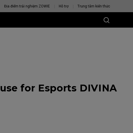
Địa điểm trải nghiệm ZOWIE
Hỗ trợ
Trung tâm kiến thức
se for Esports DIVINA
U CHUỘT
VỚI BẠN