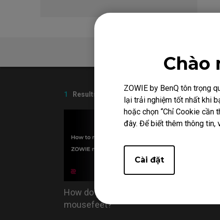
Hỗ trợ
Chào 
ZOWIE by BenQ tôn trọng quy
1
Results
lại trải nghiệm tốt nhất kh
hoặc chọn “Chỉ Cookie cần th
đây. Để biết thêm thông tin, 
Cài đặt
How do you replace the
mousefeet?