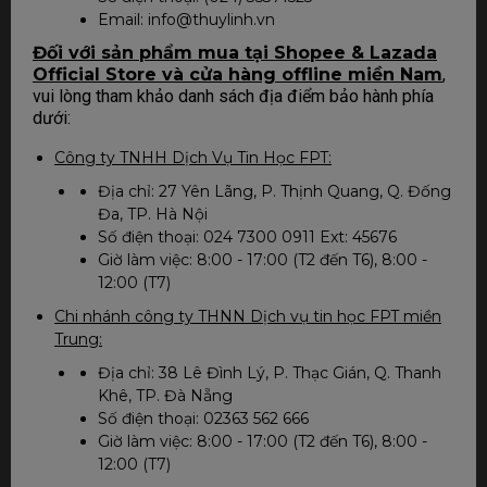
Email: info@thuylinh.vn
Đối với sản phẩm mua tại Shopee & Lazada
Official Store và cửa hàng offline miền Nam
,
vui lòng tham khảo danh sách địa điểm bảo hành phía
dưới:
Công ty TNHH Dịch Vụ Tin Học FPT:
Địa chỉ: 27 Yên Lãng, P. Thịnh Quang, Q. Đống
Đa, TP. Hà Nội
Số điện thoại: 024 7300 0911 Ext: 45676
Giờ làm việc: 8:00 - 17:00 (T2 đến T6), 8:00 -
12:00 (T7)
Chi nhánh công ty THNN Dịch vụ tin học FPT miền
Trung:
Địa chỉ: 38 Lê Đình Lý, P. Thạc Gián, Q. Thanh
Khê, TP. Đà Nẵng
Số điện thoại: 02363 562 666
Giờ làm việc: 8:00 - 17:00 (T2 đến T6), 8:00 -
12:00 (T7)