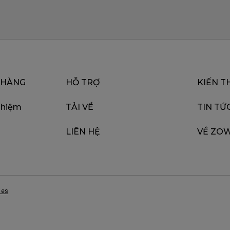
 HÀNG
HỖ TRỢ
KIẾN T
ghiệm
TẢI VỀ
TIN TỨ
LIÊN HỆ
VỀ ZOW
ies