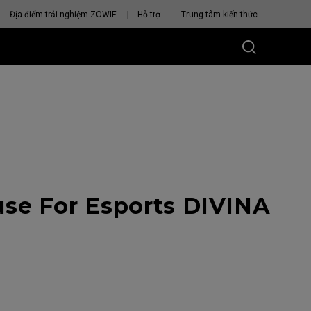
Địa điểm trải nghiệm ZOWIE
Hỗ trợ
Trung tâm kiến thức
se For Esports DIVINA
U CHUỘT
VỚI BẠN