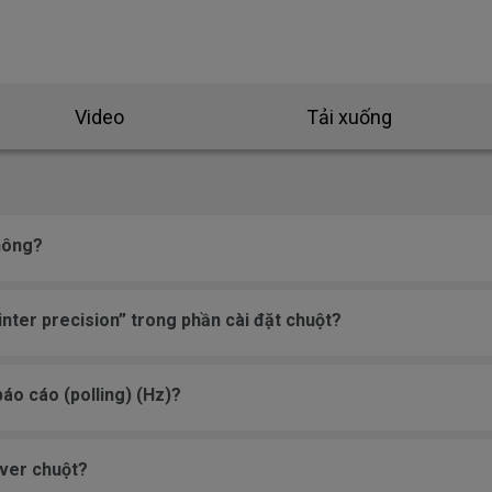
Video
Tải xuống
không?
nter precision” trong phần cài đặt chuột?
báo cáo (polling) (Hz)?
iver chuột?