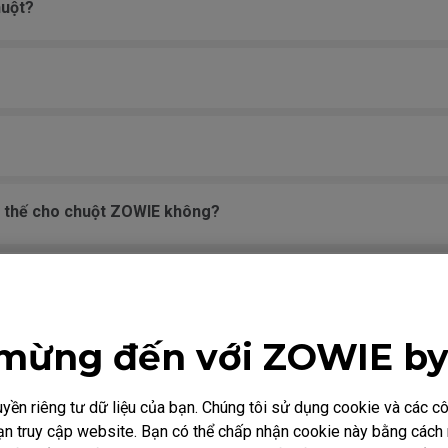
huột?
y thế cho chuột ZOWIE không?
 hoạt động trên Windows, nhưng nút nhấn vẫn bình thường và
uột?
mừng đến với ZOWIE b
động máy tính, tôi đã thử trên các cổng USB khác nhau.
ền riêng tư dữ liệu của bạn. Chúng tôi sử dụng cookie và các 
i bạn truy cập website. Bạn có thể chấp nhận cookie này bằng các
ẢY trong trò chơi, nhưng chuột nhảy ngẫu nhiên ngay cả khi