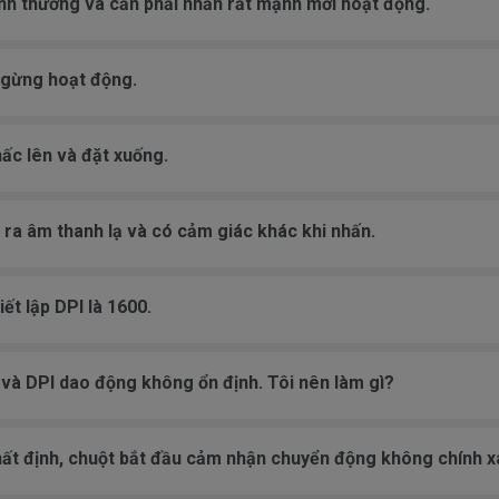
nh thường và cần phải nhấn rất mạnh mới hoạt động.
ngừng hoạt động.
hấc lên và đặt xuống.
ạo ra âm thanh lạ và có cảm giác khác khi nhấn.
ết lập DPI là 1600.
ơ và DPI dao động không ổn định. Tôi nên làm gì?
nhất định, chuột bắt đầu cảm nhận chuyển động không chính xá