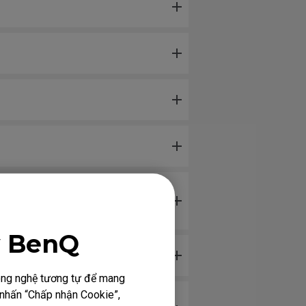
 không lỏng lẻo. Vấn đề này do
y BenQ
công nghệ tương tự để mang
h nhấn “Chấp nhận Cookie”,
 không chạm vào con lăn, hoặc