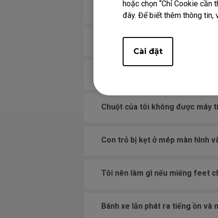
hoặc chọn “Chỉ Cookie cần th
khi đặt chuột xuống sau khi di c
đây. Để biết thêm thông tin, 
Nút chuột bị kẹt như thể nó đang
Cài đặt
Bánh xe lăn lỏng và phát ra âm t
Chuột của tôi không được máy tí
Con trỏ bị kẹt ở mép màn hình v
Tôi nên làm gì nếu miếng feet ch
Bánh xe lăn phát ra tiếng ồn và