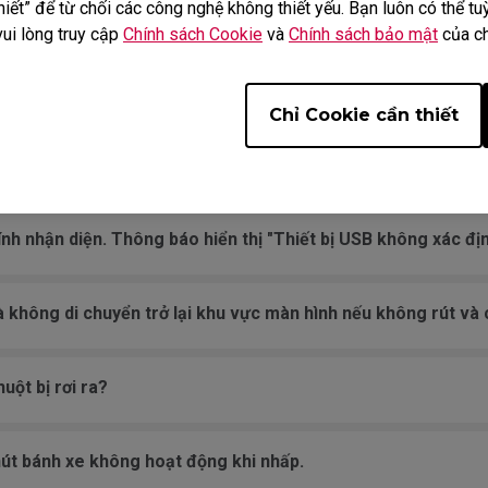
iết” để từ chối các công nghệ không thiết yếu. Bạn luôn có thể tuỳ
huyển trên miếng lót.
vui lòng truy cập
Chính sách Cookie
và
Chính sách bảo mật
của ch
 được giữ nhấn liên tục.
Chỉ Cookie cần thiết
hanh khi di chuyển chuột nhanh.
nh nhận diện. Thông báo hiển thị "Thiết bị USB không xác địn
à không di chuyển trở lại khu vực màn hình nếu không rút và 
uột bị rơi ra?
 nút bánh xe không hoạt động khi nhấp.