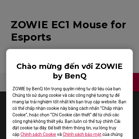
ZOWIE EC1 Mouse for
Esports
Chào mừng đến với ZOWIE
by BenQ
Liên hệ
Video
ZOWIE by BenQ tôn trọng quyền riêng tư dữ liệu của bạn.
Chúng tôi sử dụng cookie và các công nghệ tương tự để
1
Results
Default
mang lại trải nghiệm tốt nhất khi bạn truy cập website. Bạn
có thể chấp nhận cookie này bằng cách nhấn “Chấp nhận
Cookie”, hoặc chọn “Chỉ Cookie cần thiết” để từ chối các
công nghệ không thiết yếu. Bạn luôn có thể tuỳ chỉnh Cài
đặt cookie tại đây. Để biết thêm thông tin, vui lòng truy
cập
Chính sách Cookie
và
Chính sách bảo mật
của chúng