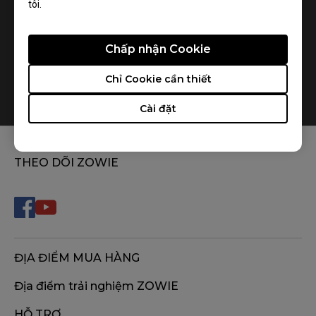
tôi.
Chấp nhận Cookie
Chỉ Cookie cần thiết
How do you replace the mousefeet?
Cài đặt
THEO DÕI ZOWIE
ĐỊA ĐIỂM MUA HÀNG
Địa điểm trải nghiệm ZOWIE
HỖ TRỢ