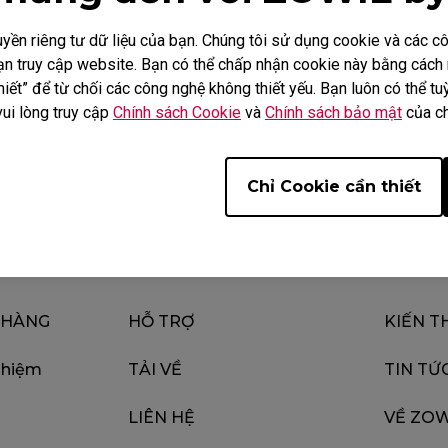
ền riêng tư dữ liệu của bạn. Chúng tôi sử dụng cookie và các 
i bạn truy cập website. Bạn có thể chấp nhận cookie này bằng các
iết” để từ chối các công nghệ không thiết yếu. Bạn luôn có thể tuỳ
Tải xuống
Video
vui lòng truy cập
Chính sách Cookie
và
Chính sách bảo mật
của ch
Chỉ Cookie cần thiết
 HÀNG
HỖ TRỢ
KIẾN T
ghiệm
TẢI VỀ
TIN TỨ
LIÊN HỆ
VỀ ZOW