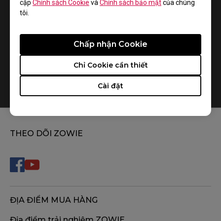
cập
Chính sách Cookie
và
Chính sách bảo mật
của chúng
tôi.
Chấp nhận Cookie
Chỉ Cookie cần thiết
How do you replace the mousefeet?
Cài đặt
THEO DÕI ZOWIE
ĐỊA ĐIỂM MUA HÀNG
Địa điểm trải nghiệm ZOWIE