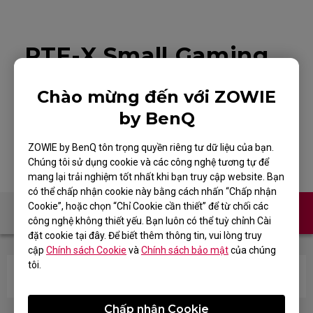
PTF-X Small Gaming
Mouse Pad for
Chào mừng đến với ZOWIE
Esports
by BenQ
ZOWIE by BenQ tôn trọng quyền riêng tư dữ liệu của bạn.
Chúng tôi sử dụng cookie và các công nghệ tương tự để
mang lại trải nghiệm tốt nhất khi bạn truy cập website. Bạn
có thể chấp nhận cookie này bằng cách nhấn “Chấp nhận
Cookie”, hoặc chọn “Chỉ Cookie cần thiết” để từ chối các
Liên hệ
công nghệ không thiết yếu. Bạn luôn có thể tuỳ chỉnh Cài
đặt cookie tại đây. Để biết thêm thông tin, vui lòng truy
cập
Chính sách Cookie
và
Chính sách bảo mật
của chúng
tôi.
Tấm lót chuột của ZOWIE có chứa latex không?
Chấp nhận Cookie