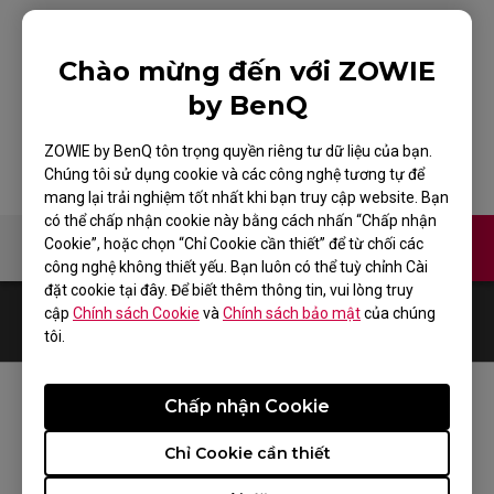
Chào mừng đến với ZOWIE
G-SR-SE TYLOO
by BenQ
ZOWIE by BenQ tôn trọng quyền riêng tư dữ liệu của bạn.
Chúng tôi sử dụng cookie và các công nghệ tương tự để
mang lại trải nghiệm tốt nhất khi bạn truy cập website. Bạn
có thể chấp nhận cookie này bằng cách nhấn “Chấp nhận
Cookie”, hoặc chọn “Chỉ Cookie cần thiết” để từ chối các
Liên hệ
Video
công nghệ không thiết yếu. Bạn luôn có thể tuỳ chỉnh Cài
đặt cookie tại đây. Để biết thêm thông tin, vui lòng truy
cập
Chính sách Cookie
và
Chính sách bảo mật
của chúng
0
Results
Default
tôi.
Chấp nhận Cookie
THEO DÕI ZOWIE
Chỉ Cookie cần thiết