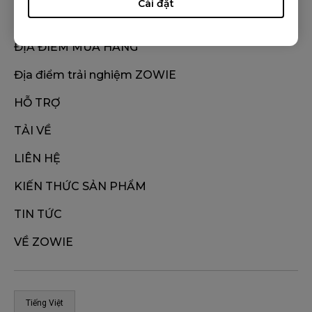
Cài đặt
ĐỊA ĐIỂM MUA HÀNG
Địa điểm trải nghiệm ZOWIE
HỖ TRỢ
TẢI VỀ
LIÊN HỆ
KIẾN THỨC SẢN PHẨM
TIN TỨC
VỀ ZOWIE
Tiếng Việt