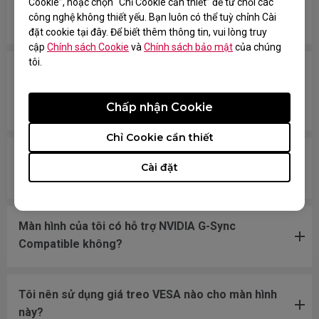
Tất cả màn hình ZOWIE hay chỉ một số mẫu nhất
Cookie”, hoặc chọn “Chỉ Cookie cần thiết” để từ chối các
công nghệ không thiết yếu. Bạn luôn có thể tuỳ chỉnh Cài
định không chứa thủy ngân?
đặt cookie tại đây. Để biết thêm thông tin, vui lòng truy
cập
Chính sách Cookie
và
Chính sách bảo mật
của chúng
tôi.
Sự khác biệt giữa FreeSync, FreeSync Premium
và FreeSync Premium Pro (hoặc FreeSync 2) là
gì?
Chấp nhận Cookie
Chỉ Cookie cần thiết
Những mẫu nào tương thích với PS5 và Xbox
Cài đặt
Series X/S cho Tốc độ làm mới thay đổi (VRR)?
Màn hình của tôi có hỗ trợ NVIDIA G-Sync
Compatible không?
Tôi nên sử dụng giá treo VESA nào cho màn hình
này?