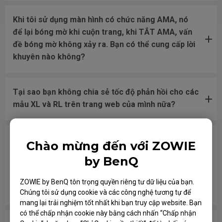
Khi tôi sử dụng màn hình có chức năng AMA, nó
để lại bóng mờ khi cuộn trang, khi TẮT AMA, vấn
đề bóng mờ không xảy ra. Bạn có thể cung cấp lời
khuyên nào không?
Tại sao bạn không chia sẻ tốc độ phản hồi cho các
mẫu XL và RL trên trang web của mình nữa?
Vì không còn thông số kỹ thuật chính thức về tốc
Chào mừng đến với ZOWIE
độ phản hồi nữa, tôi nên kiểm tra thông số kỹ
by BenQ
thuật liên quan đến phản hồi nào khác nếu tôi so
sánh màn hình của bạn với các mẫu màn hình của
ZOWIE by BenQ tôn trọng quyền riêng tư dữ liệu của bạn.
các thương hiệu khác?
Chúng tôi sử dụng cookie và các công nghệ tương tự để
mang lại trải nghiệm tốt nhất khi bạn truy cập website. Bạn
có thể chấp nhận cookie này bằng cách nhấn “Chấp nhận