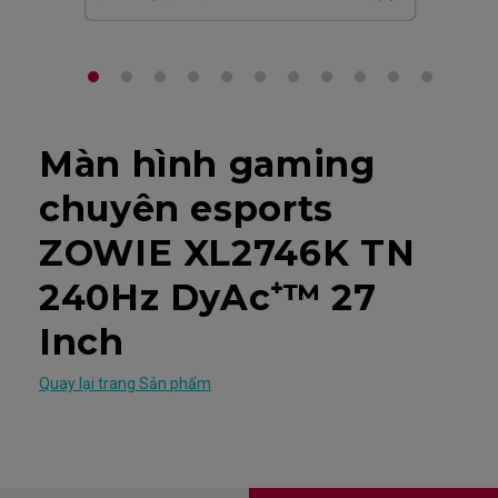
Màn hình gaming
chuyên esports
ZOWIE XL2746K TN
240Hz DyAc⁺™ 27
Inch
Quay lại trang Sản phẩm