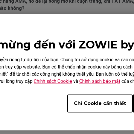
ức năng AMA, nó để lại bóng mờ khi cuộn trang, khi TẮT AMA
 nào không?
độ phản hồi cho các mẫu XL và RL trên trang web của mình n
mừng đến với ZOWIE b
hính thức về tốc độ phản hồi nữa, tôi nên kiểm tra thông số 
ình của bạn với các mẫu màn hình của các thương hiệu khác?
ền riêng tư dữ liệu của bạn. Chúng tôi sử dụng cookie và các 
i bạn truy cập website. Bạn có thể chấp nhận cookie này bằng các
iết” để từ chối các công nghệ không thiết yếu. Bạn luôn có thể tuỳ
một số mẫu nhất định không chứa thủy ngân?
vui lòng truy cập
Chính sách Cookie
và
Chính sách bảo mật
của ch
PS5 và Xbox Series X/S cho Tốc độ làm mới thay đổi (VRR)?
Chỉ Cookie cần thiết
DIA G-Sync Compatible không?