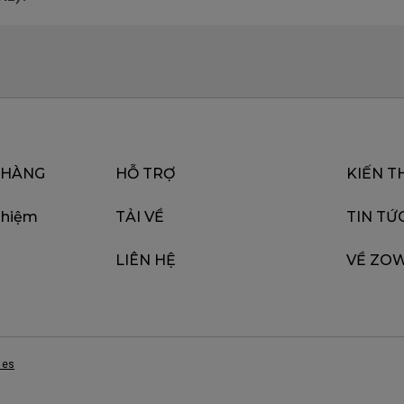
 HÀNG
HỖ TRỢ
KIẾN T
ghiệm
TẢI VỀ
TIN TỨ
LIÊN HỆ
VỀ ZOW
ies