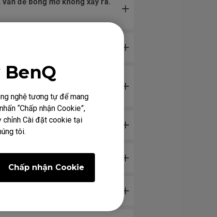
, vấn đề bóng mờ không xảy ra.
ữa?
y BenQ
kỹ thuật liên quan đến phản hồi
công nghệ tương tự để mang
h nhấn “Chấp nhận Cookie”,
 chỉnh Cài đặt cookie tại
úng tôi.
Chấp nhận Cookie