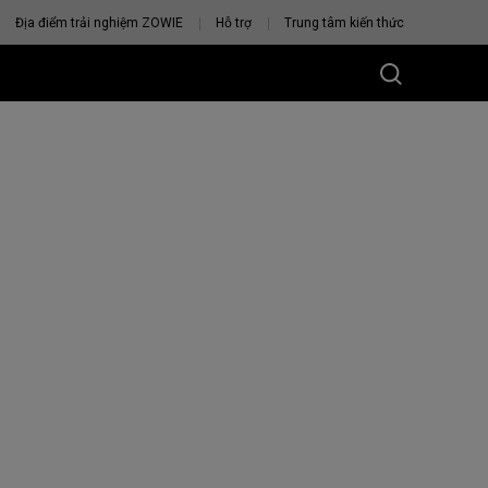
Địa điểm trải nghiệm ZOWIE
Hỗ trợ
Trung tâm kiến thức
U CHUỘT
VỚI BẠN