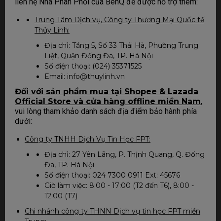
liên hệ Nhà Phân Phối của BenQ để được hỗ trợ thêm:
Trung Tâm Dịch vụ, Công ty Thương Mại Quốc tế
Thủy Linh:
Địa chỉ: Tầng 5, Số 33 Thái Hà, Phường Trung
Liệt, Quận Đống Đa, TP. Hà Nội
Số điện thoại: (024) 35371525
Email: info@thuylinh.vn
Đối với sản phẩm mua tại Shopee & Lazada
Official Store và cửa hàng offline miền Nam
,
vui lòng tham khảo danh sách địa điểm bảo hành phía
dưới:
Công ty TNHH Dịch Vụ Tin Học FPT:
Địa chỉ: 27 Yên Lãng, P. Thịnh Quang, Q. Đống
Đa, TP. Hà Nội
Số điện thoại: 024 7300 0911 Ext: 45676
Giờ làm việc: 8:00 - 17:00 (T2 đến T6), 8:00 -
12:00 (T7)
Chi nhánh công ty THNN Dịch vụ tin học FPT miền