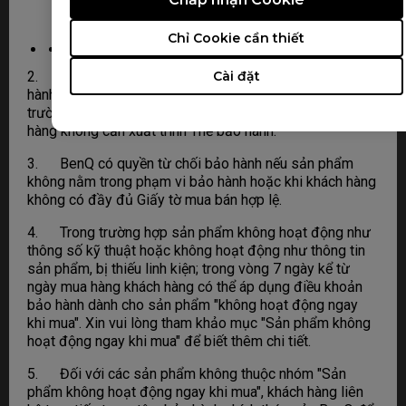
Giờ làm việc: 8:00 - 17:00 (T2 đến T6), 8:00 -
12:00 (T7)
Chỉ Cookie cần thiết
Cài đặt
2. Cung cấp Giấy tờ mua bán hợp lệ, thời hạn bảo
hành được tính từ ngày sản phẩm được bán ra. Trong
trường hợp có đầy đủ giấy tờ mua bán hợp lệ, khách
hàng không cần xuất trình Thẻ bảo hành.
3. BenQ có quyền từ chối bảo hành nếu sản phẩm
không nằm trong phạm vi bảo hành hoặc khi khách hàng
không có đầy đủ Giấy tờ mua bán hợp lệ.
4. Trong trường hợp sản phẩm không hoạt động như
thông số kỹ thuật hoặc không hoạt động như thông tin
sản phẩm, bị thiếu linh kiện; trong vòng 7 ngày kể từ
ngày mua hàng khách hàng có thể áp dụng điều khoản
bảo hành dành cho sản phẩm "không hoạt động ngay
khi mua". Xin vui lòng tham khảo mục "Sản phẩm không
hoạt động ngay khi mua" để biết thêm chi tiết.
5. Đối với các sản phẩm không thuộc nhóm "Sản
phẩm không hoạt động ngay khi mua", khách hàng liên