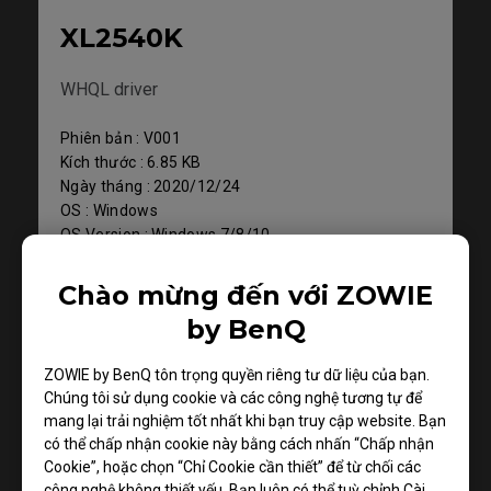
XL2540K
WHQL driver
Phiên bản : V001
Kích thước : 6.85 KB
Ngày tháng : 2020/12/24
OS : Windows
OS Version : Windows 7/8/10
Chào mừng đến với ZOWIE
Tải xuống
by BenQ
ZOWIE by BenQ tôn trọng quyền riêng tư dữ liệu của bạn.
Chúng tôi sử dụng cookie và các công nghệ tương tự để
mang lại trải nghiệm tốt nhất khi bạn truy cập website. Bạn
có thể chấp nhận cookie này bằng cách nhấn “Chấp nhận
Cookie”, hoặc chọn “Chỉ Cookie cần thiết” để từ chối các
công nghệ không thiết yếu. Bạn luôn có thể tuỳ chỉnh Cài