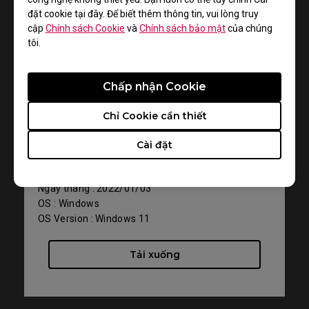
đặt cookie tại đây. Để biết thêm thông tin, vui lòng truy
cập
Chính sách Cookie
và
Chính sách bảo mật
của chúng
tôi.
Hỗ trợ - Tải xuống - Phần mềm điều khiển
Chấp nhận Cookie
XL2540K
Chỉ Cookie cần thiết
WHQL driver
Cài đặt
Phiên bản : V001
Kích thước : 7.58 KB
Ngày tháng : 2022/01/03
OS : Windows
OS Version : Windows 11
Tải xuống