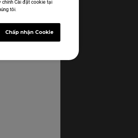
 chỉnh Cài đặt cookie tại
úng tôi.
không hoạt động ngay
 bảo hành của BenQ.
Chấp nhận Cookie