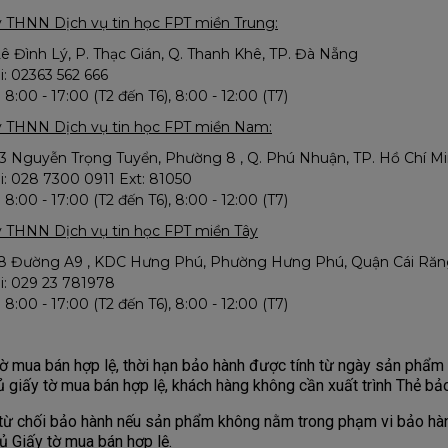
y THNN Dịch vụ tin học FPT miền Trung:
Lê Đình Lý, P. Thạc Gián, Q. Thanh Khê, TP. Đà Nẵng
i: 02363 562 666
 8:00 - 17:00 (T2 đến T6), 8:00 - 12:00 (T7)
y THNN Dịch vụ tin học FPT miền Nam:
4/3 Nguyễn Trọng Tuyển, Phường 8 , Q. Phú Nhuận, TP. Hồ Chí M
i: 028 7300 0911 Ext: 81050
 8:00 - 17:00 (T2 đến T6), 8:00 - 12:00 (T7)
y THNN Dịch vụ tin học FPT miền Tây
-58 Đường A9 , KDC Hưng Phú, Phường Hưng Phú, Quận Cái Răng
ại: 029 23 781978
 8:00 - 17:00 (T2 đến T6), 8:00 - 12:00 (T7)
 mua bán hợp lệ, thời hạn bảo hành được tính từ ngày sản phẩm 
 giấy tờ mua bán hợp lệ, khách hàng không cần xuất trình Thẻ bả
 chối bảo hành nếu sản phẩm không nằm trong phạm vi bảo hàn
 Giấy tờ mua bán hợp lệ.