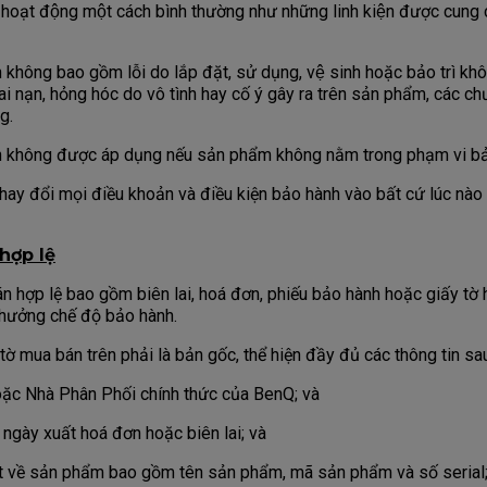
hể hoạt động một cách bình thường như những linh kiện được cun
không bao gồm lỗi do lắp đặt, sử dụng, vệ sinh hoặc bảo trì 
tai nạn, hỏng hóc do vô tình hay cố ý gây ra trên sản phẩm, các c
g.
không được áp dụng nếu sản phẩm không nằm trong phạm vi bả
ay đổi mọi điều khoản và điều kiện bảo hành vào bất cứ lúc nà
hợp lệ
hợp lệ bao gồm biên lai, hoá đơn, phiếu bảo hành hoặc giấy tờ 
hưởng chế độ bảo hành.
ờ mua bán trên phải là bản gốc, thể hiện đầy đủ các thông tin sa
c Nhà Phân Phối chính thức của BenQ; và
gày xuất hoá đơn hoặc biên lai; và
ết về sản phẩm bao gồm tên sản phẩm, mã sản phẩm và số serial;