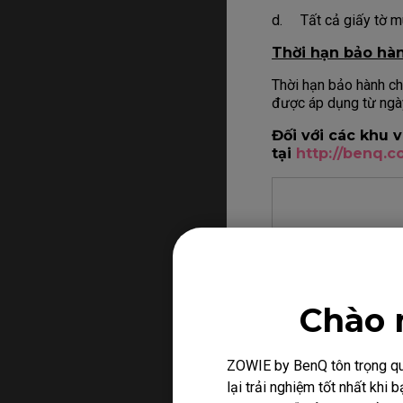
d. Tất cả giấy tờ mu
Thời hạn bảo hà
Thời hạn bảo hành ch
được áp dụng từ ngà
Đối với các khu 
tại
http://benq.
Màn hình LCD
Tấm nền
Chào 
Tấm nền LCD
sản
ZOWIE by BenQ tôn trọng quy
và tối hiện hữu trên 
lại trải nghiệm tốt nhất kh
một điểm ảnh màu tr