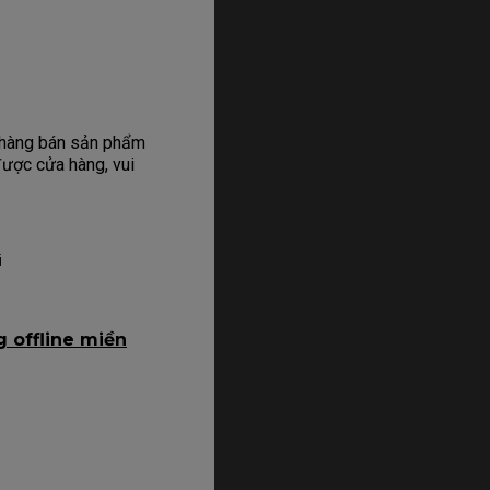
ửa hàng bán sản phẩm
được cửa hàng, vui
i
g offline miền