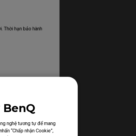
i. Thời hạn bảo hành
y BenQ
ể có những điểm sáng
công nghệ tương tự để mang
iểm chết sáng là
h nhấn “Chấp nhận Cookie”,
một điểm ảnh màu