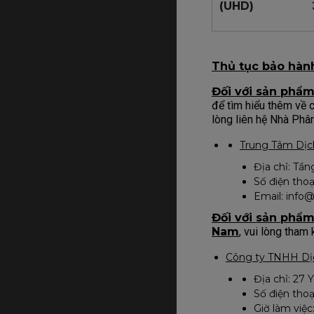
(UHD)
Thủ tục bảo hàn
Đối với sản phẩm
để tìm hiểu thêm về 
lòng liên hệ Nhà Phâ
Trung Tâm Dịch
Địa chỉ: Tần
Số điện thoạ
Email: info@
Đối với sản phẩm
Nam
, vui lòng tham
Công ty TNHH Dịc
Địa chỉ: 27 
Số điện thoạ
Giờ làm việc: