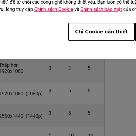
uôn tối trên các nền không phải màu ĐEN.
iết” để từ chối các công nghệ không thiết yếu. Bạn luôn có thể tuỳ
vui lòng truy cập
Chính sách Cookie
và
Chính sách bảo mật
của ch
điểm chết sáng, BenQ chỉ chấp nhận bảo hành cho các sản phẩm 
ời gian bảo hành và đáp ứng đầy đủ các điều khoản và điều kiện
o hành phải có ít nhất:
Chỉ Cookie cần thiết
Độ phân giải
Sáng
Tối
Tổng
Thấp hơn
3
3
5
1920x1080
3
5
5
1920x1080 (1080p)
3
5
5
2560x1440 (1440p)
5
10
10