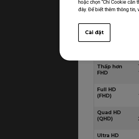
đen hoặc điểm ảnh l
hoặc chọn “Chỉ Cookie cần th
đây. Để biết thêm thông tin, 
Đối với hiện tượng 
khi mua còn trong th
Ngoài ra, sản phẩm bả
Cài đặt
Màn hình LCD
Loại
Thấp hơn
FHD
Full HD
(FHD)
Quad HD
(QHD)
Ultra HD