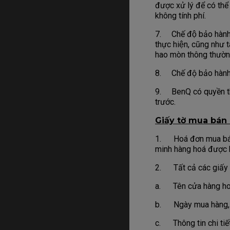
được xử lý để có t
không tính phí.
7. Chế độ bảo hành 
thực hiện, cũng như 
hao mòn thông thườn
8. Chế độ bảo hành 
9. BenQ có quyền th
trước.
Giấy tờ mua bán 
1. Hoá đơn mua bán 
minh hàng hoá được 
2. Tất cả các giấy t
a. Tên cửa hàng hoặ
b. Ngày mua hàng, n
c. Thông tin chi ti