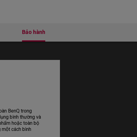
Bảo hành
oàn BenQ trong
 dụng bình thường và
n phẩm hoặc toàn bộ
 một cách bình