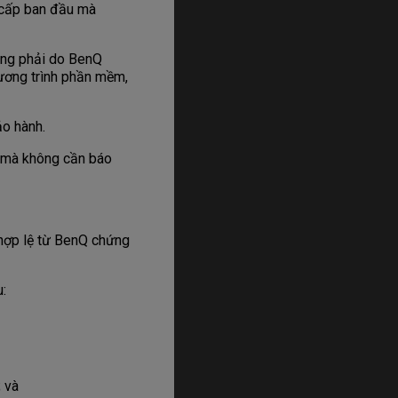
g cấp ban đầu mà
không phải do BenQ
hương trình phần mềm,
o hành.
o mà không cần báo
hợp lệ từ BenQ chứng
u:
 và