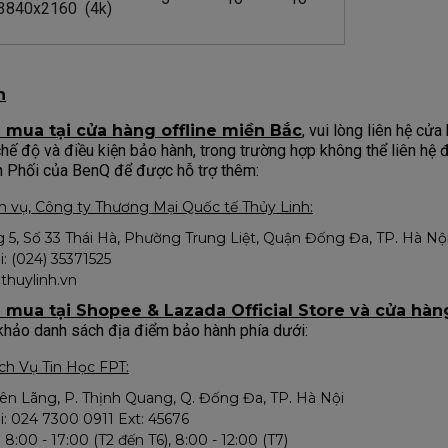
3840x2160 (4k)
h
 mua tại cửa hàng offline miền Bắc
, vui lòng liên hệ c
chế độ và điều kiện bảo hành, trong trường hợp không thể liên hệ 
n Phối của BenQ để được hỗ trợ thêm:
 vụ, Công ty Thương Mại Quốc tế Thủy Linh:
g 5, Số 33 Thái Hà, Phường Trung Liệt, Quận Đống Đa, TP. Hà Nộ
i: (024) 35371525
thuylinh.vn
 mua tại Shopee & Lazada Official Store và cửa hàn
 khảo danh sách địa điểm bảo hành phía dưới:
h Vụ Tin Học FPT:
Yên Lãng, P. Thịnh Quang, Q. Đống Đa, TP. Hà Nội
i: 024 7300 0911 Ext: 45676
 8:00 - 17:00 (T2 đến T6), 8:00 - 12:00 (T7)