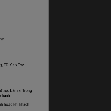
inh
, TP. Cần Thơ
được bán ra. Trong
o hành.
h hoặc khi khách