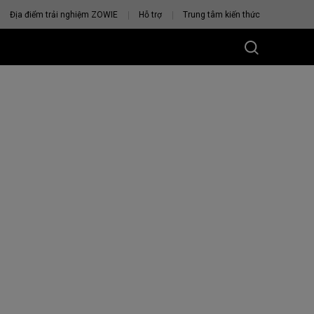
Địa điểm trải nghiệm ZOWIE
Hỗ trợ
Trung tâm kiến thức
U CHUỘT
VỚI BẠN