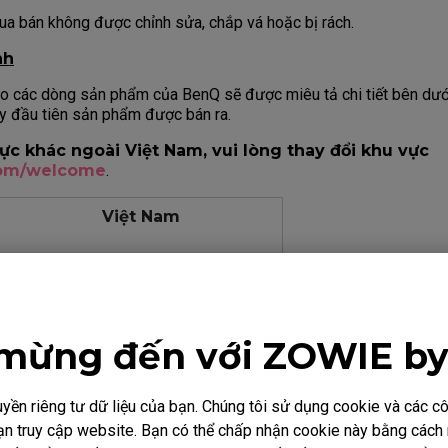
a bán không được chỉnh sửa, chắp vá hoặc bị rách.
nh
o các dòng sản phẩm của BenQ sẽ được miêu tả chi tiết bên dướ
y đầu tiên sản phẩm được bán ra.
vực khác ngoài Việt Nam, vui lòng thay đổi khu vực
com/welcome
.
Việt Nam
3 năm
3 năm
mừng đến với ZOWIE b
 xuất cho màn hình BenQ hoặc biển quảng cáo điện tử vẫn có th
ền riêng tư dữ liệu của bạn. Chúng tôi sử dụng cookie và các 
sản phẩm, nhưng sẽ không ảnh hưởng đến hiệu năng sản phẩm. Một đ
i bạn truy cập website. Bạn có thể chấp nhận cookie này bằng các
ắng hoặc điểm ảnh luôn sáng trên nền ĐEN. Một điểm chết tối là 