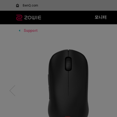
BenQ.com
모니터
Support
모든 시리즈
모든 시리즈
모든 시리즈
XQ 시리즈
EC 시리즈
T-FX 시리즈
XL-X 시리즈
SR 시리즈
FK 시리즈
SR
DyAc™/ DyAc+™란 무엇
스페셜 에디션
인가요?
360Hz
G-TFX (L)
600Hz
G-SR II (L)
G-S
Wired
Wired
XL Setting to Share™
무선 마우스
VCT 퍼시픽 공식 경기용
P-TFX (S)
400Hz
G-SR (L)
H-S
EC1 (L)
FK1+ (XL)
모니터
리퍼 제품
280Hz
P-SR (S)
G-S
EC2 (M)
FK1 (L)
280Hz (DyAc2 x)
G-SR III (L)
H-S
EC3-C (S)
FK2 (M)
H-SR III (XL)
G-S
Wireless
Wireless
G-S
EC1-DW
FK2-DW
H-S
EC2-DW
FK2-DW 
EC3-DW
EC1-DW (화이트)
EC2-DW (화이트)
EC3-DW (화이트)