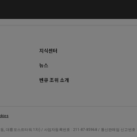
지식센터
뉴스
벤큐 조위 소개
okies
대륭포스트타워 1차) / 사업자등록번호 : 211-87-85968 / 통신판매업 신고번호 : 제 20