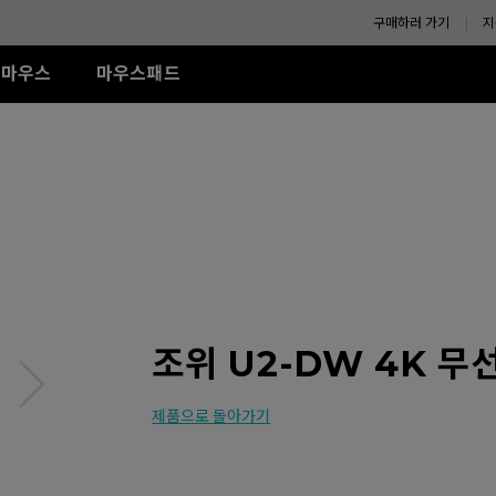
구매하러 가기
지
마우스
마우스패드
-SE 시리즈
XL-K 시리즈
ZA 시리즈
액세서리
TR 시리즈
S 시리즈
U시리즈
R-SE Rouge II (L)
240Hz (27")
모니터 쉴드
G-TR (L)
Wired
Wired
Wireless
R-SE Rouge II (XL)
H-TR (XL)
ZA11 (L)
S1 (M)
U2
R SE Blue II (L)
ZA12 (M)
S2 (S)
U2-DW
R-SE Blue II (XL)
ZA13 (S)
U2-DW (화이트)
Wireless
R-SE Bi II (L)
U2 전용 4K 리시버
Wireless
S2-DW
R SE Orange (L)
ZA13-DW
나에게 맞는 
R SE Orange (XL)
S2-DW (화이트)
조위 U2-DW 4K 무
(화이트)
ZA13-DW (화이트)
제품으로 돌아가기