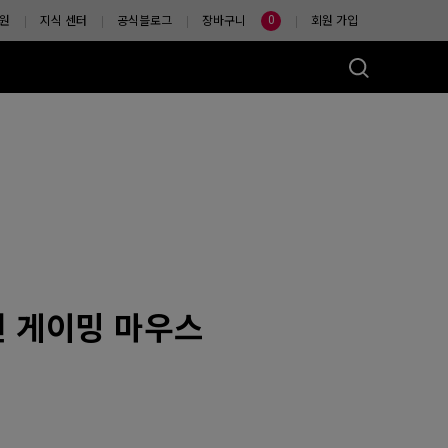
0
원
지식 센터
공식블로그
장바구니
회원 가입
마우스는?
선 게이밍 마우스