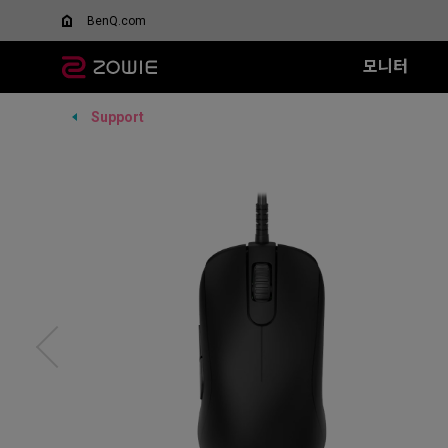
BenQ.com
모니터
Support
모든 시리즈
모든 시리즈
모든 시리즈
XQ 시리즈
EC 시리즈
T-FX 시리즈
XL-X 시리즈
SR 시리즈
FK 시리즈
SR
DyAc™/ DyAc+™란 무엇
스페셜 에디션
인가요?
360Hz
G-TFX (L)
600Hz
G-SR II (L)
G-S
Wired
Wired
XL Setting to Share™
무선 마우스
VCT 퍼시픽 공식 경기용
P-TFX (S)
400Hz
G-SR (L)
H-S
EC1 (L)
FK1+ (XL)
모니터
리퍼 제품
280Hz
P-SR (S)
G-S
EC2 (M)
FK1 (L)
280Hz (DyAc2 x)
G-SR III (L)
H-S
EC3-C (S)
FK2 (M)
H-SR III (XL)
G-S
Wireless
Wireless
G-S
EC1-DW
FK2-DW
H-S
EC2-DW
FK2-DW 
EC3-DW
EC1-DW (화이트)
EC2-DW (화이트)
EC3-DW (화이트)