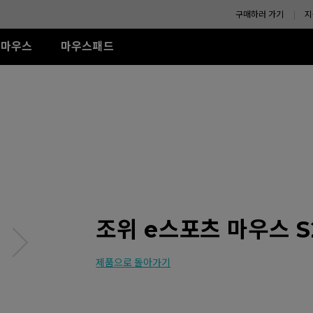
구매하러 가기
지
마우스
마우스패드
-SE 시리즈
XL-K 시리즈
ZA 시리즈
액세서리
TR 시리즈
S 시리즈
U시리즈
R-SE Rouge II (L)
240Hz (27")
모니터 쉴드
G-TR (L)
Wired
Wired
Wireless
R-SE Rouge II (XL)
H-TR (XL)
ZA11 (L)
S1 (M)
U2
R SE Blue II (L)
ZA12 (M)
S2 (S)
U2-DW
R-SE Blue II (XL)
ZA13 (S)
U2-DW (화이트)
Wireless
R-SE Bi II (L)
U2 전용 4K 리시버
Wireless
S2-DW
R SE Orange (L)
ZA13-DW
나에게 맞는 
R SE Orange (XL)
S2-DW (화이트)
조위 e스포츠 마우스 S
(화이트)
ZA13-DW (화이트)
제품으로 돌아가기