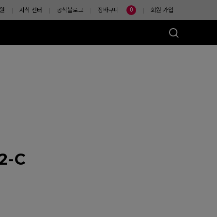
0
원
지식 센터
공식블로그
장바구니
회원 가입
마우스는?
2-C