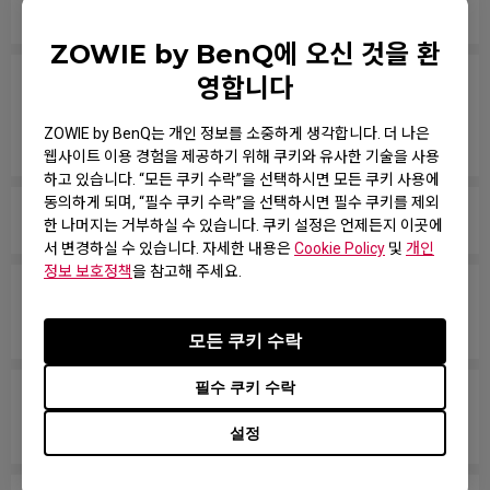
다른 USB 포트에서도 테스트 해봤습니다.
ZOWIE by BenQ에 오신 것을 환
영합니다
게임에서 휠스크롤을 점프에 할당했는데, 휠을 만지지 않
거나 패드 위를 무브먼트 하여 마우스를 놓을 때도 무작
ZOWIE by BenQ는 개인 정보를 소중하게 생각합니다. 더 나은
위로 점프합니다.
웹사이트 이용 경험을 제공하기 위해 쿠키와 유사한 기술을 사용
하고 있습니다. “모든 쿠키 수락”을 선택하시면 모든 쿠키 사용에
동의하게 되며, “필수 쿠키 수락”을 선택하시면 필수 쿠키를 제외
마우스 버튼이 계속 누르고 있는 상태처럼 작동합니다.
한 나머지는 거부하실 수 있습니다. 쿠키 설정은 언제든지 이곳에
서 변경하실 수 있습니다. 자세한 내용은
Cookie Policy
및
개인
정보 보호정책
을 참고해 주세요.
휠스크롤이 느슨하고 마우스를 빠르게 움직일 때 소리가
납니다.
모든 쿠키 수락
필수 쿠키 수락
내 마우스가 PC에서 인식되지 않습니다. 메시지에는 "알
수 없는 USB-장치"라고 표시됩니다.
설정