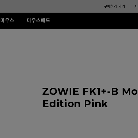
구매하러 가기
지
마우스
마우스패드
-SE 시리즈
XL-K 시리즈
ZA 시리즈
액세서리
TR 시리즈
S 시리즈
U시리즈
R-SE Rouge II (L)
240Hz (27")
모니터 쉴드
G-TR (L)
Wired
Wired
Wireless
R-SE Rouge II (XL)
H-TR (XL)
ZA11 (L)
S1 (M)
U2
R SE Blue II (L)
ZA12 (M)
S2 (S)
U2-DW
R-SE Blue II (XL)
ZA13 (S)
U2-DW (화이트)
Wireless
R-SE Bi II (L)
U2 전용 4K 리시버
Wireless
S2-DW
R SE Orange (L)
ZOWIE FK1+-B Mou
ZA13-DW
나에게 맞는 
R SE Orange (XL)
S2-DW (화이트)
Edition Pink
(화이트)
ZA13-DW (화이트)