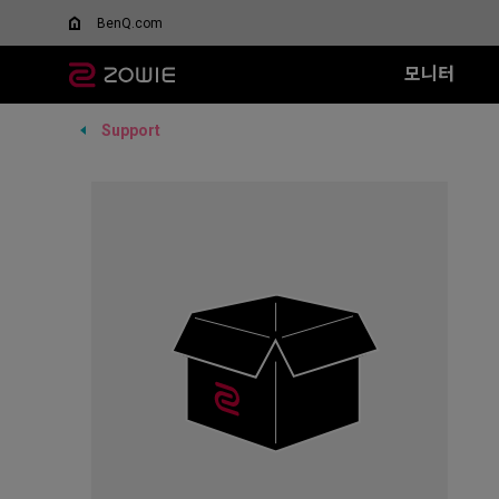
BenQ.com
모니터
Support
모든 시리즈
모든 시리즈
모든 시리즈
XQ 시리즈
EC 시리즈
T-FX 시리즈
XL-X 시리즈
SR 시리즈
FK 시리즈
SR
DyAc™/ DyAc+™란 무엇
스페셜 에디션
인가요?
360Hz
G-TFX (L)
600Hz
G-SR II (L)
G-S
Wired
Wired
XL Setting to Share™
무선 마우스
VCT 퍼시픽 공식 경기용
P-TFX (S)
400Hz
G-SR (L)
H-S
EC1 (L)
FK1+ (XL)
모니터
리퍼 제품
280Hz
P-SR (S)
G-S
EC2 (M)
FK1 (L)
280Hz (DyAc2 x)
G-SR III (L)
H-S
EC3-C (S)
FK2 (M)
H-SR III (XL)
G-S
Wireless
Wireless
G-S
EC1-DW
FK2-DW
H-S
EC2-DW
FK2-DW 
EC3-DW
EC1-DW (화이트)
EC2-DW (화이트)
EC3-DW (화이트)