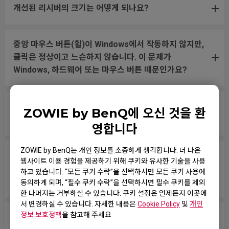
개선된 리시버의 크기는 어떻게 되나요?
중앙 마우스 버튼(휠)이 Windows에서 작동하지 않지만,
클릭은 정상이고 느슨하지 않습니다. 이 문제가
Windows, 하드웨어 또는 마우스 버튼 때문인가요?
컴퓨터를 부팅할 때 마우스가 작동하지 않습니다. 이미
ZOWIE by BenQ에 오신 것을 환
다른 USB 포트에서도 테스트 해봤습니다.
영합니다
ZOWIE by BenQ는 개인 정보를 소중하게 생각합니다. 더 나은
게임에서 휠스크롤을 점프에 할당했는데, 휠을 만지지 않
웹사이트 이용 경험을 제공하기 위해 쿠키와 유사한 기술을 사용
거나 패드 위를 무브먼트 하여 마우스를 놓을 때도 무작
하고 있습니다. “모든 쿠키 수락”을 선택하시면 모든 쿠키 사용에
위로 점프합니다.
동의하게 되며, “필수 쿠키 수락”을 선택하시면 필수 쿠키를 제외
한 나머지는 거부하실 수 있습니다. 쿠키 설정은 언제든지 이곳에
서 변경하실 수 있습니다. 자세한 내용은
Cookie Policy
및
개인
정보 보호정책
을 참고해 주세요.
마우스 버튼이 계속 누르고 있는 상태처럼 작동합니다.