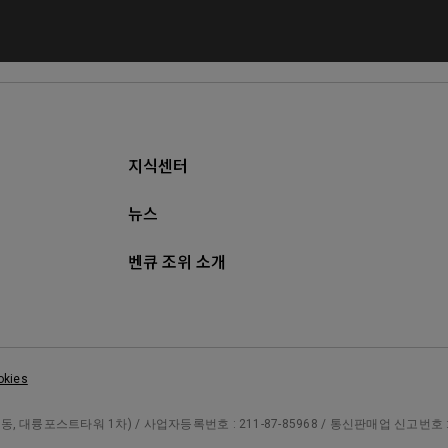
지식센터
뉴스
벤큐 조위 소개
okies
대륭포스트타워 1차) / 사업자등록번호 : 211-87-85968 / 통신판매업 신고번호 : 제 20