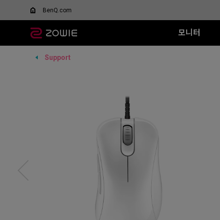
BenQ.com
모니터
Support
모든 시리즈
모든 시리즈
모든 시리즈
XQ 시리즈
EC 시리즈
T-FX 시리즈
XL-X 시리즈
SR 시리즈
FK 시리즈
SR
DyAc™/ DyAc+™란 무엇
스페셜 에디션
인가요?
360Hz
G-TFX (L)
600Hz
G-SR II (L)
G-S
Wired
Wired
XL Setting to Share™
무선 마우스
VCT 퍼시픽 공식 경기용
P-TFX (S)
400Hz
G-SR (L)
H-S
EC1 (L)
FK1+ (XL)
모니터
리퍼 제품
280Hz
P-SR (S)
G-S
EC2 (M)
FK1 (L)
280Hz (DyAc2 x)
G-SR III (L)
H-S
EC3-C (S)
FK2 (M)
H-SR III (XL)
G-S
Wireless
Wireless
G-S
EC1-DW
FK2-DW
H-S
EC2-DW
FK2-DW 
EC3-DW
EC1-DW (화이트)
EC2-DW (화이트)
EC3-DW (화이트)