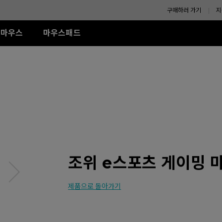
구매하러 가기
지
마우스
마우스패드
-SE 시리즈
XL-K 시리즈
ZA 시리즈
액세서리
TR 시리즈
S 시리즈
U시리즈
R-SE Rouge II (L)
240Hz (27")
모니터 쉴드
G-TR (L)
Wired
Wired
Wireless
R-SE Rouge II (XL)
H-TR (XL)
ZA11 (L)
S1 (M)
U2
R SE Blue II (L)
ZA12 (M)
S2 (S)
U2-DW
R-SE Blue II (XL)
ZA13 (S)
U2-DW (화이트)
Wireless
R-SE Bi II (L)
U2 전용 4K 리시버
Wireless
S2-DW
R SE Orange (L)
ZA13-DW
나에게 맞는 
R SE Orange (XL)
S2-DW (화이트)
조위 e스포츠 게이밍 마
(화이트)
ZA13-DW (화이트)
제품으로 돌아가기