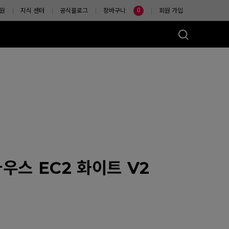
0
원
지식 센터
공식블로그
장바구니
회원 가입
마우스는?
우스 EC2 화이트 V2