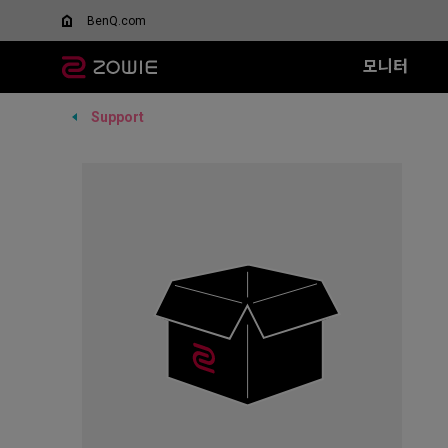
BenQ.com
모니터
Support
모든 시리즈
모든 시리즈
모든 시리즈
XQ 시리즈
EC 시리즈
T-FX 시리즈
XL-X 시리즈
SR 시리즈
FK 시리즈
SR
DyAc™/ DyAc+™란 무엇
스페셜 에디션
인가요?
360Hz
G-TFX (L)
600Hz
G-SR II (L)
G-S
Wired
Wired
XL Setting to Share™
무선 마우스
VCT 퍼시픽 공식 경기용
P-TFX (S)
400Hz
G-SR (L)
H-S
EC1 (L)
FK1+ (XL)
모니터
리퍼 제품
280Hz
P-SR (S)
G-S
EC2 (M)
FK1 (L)
280Hz (DyAc2 x)
G-SR III (L)
H-S
EC3-C (S)
FK2 (M)
H-SR III (XL)
G-S
Wireless
Wireless
G-S
EC1-DW
FK2-DW
H-S
EC2-DW
FK2-DW 
EC3-DW
EC1-DW (화이트)
EC2-DW (화이트)
EC3-DW (화이트)