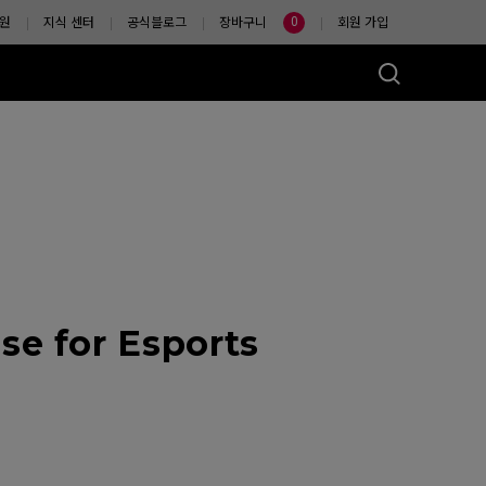
0
원
지식 센터
공식블로그
장바구니
회원 가입
마우스는?
e for Esports