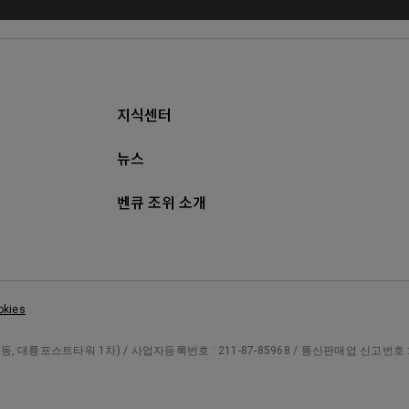
지식센터
뉴스
벤큐 조위 소개
okies
대륭포스트타워 1차) / 사업자등록번호 : 211-87-85968 / 통신판매업 신고번호 : 제 20