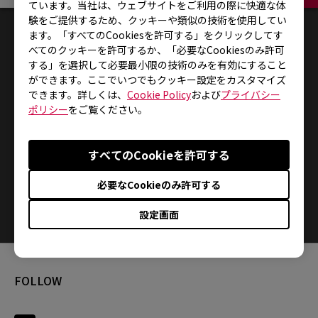
ています。当社は、ウェブサイトをご利用の際に快適な体
験をご提供するため、クッキーや類似の技術を使用してい
1
結果
Default
ます。「すべてのCookiesを許可する」をクリックしてす
べてのクッキーを許可するか、「必要なCookiesのみ許可
する」を選択して必要最小限の技術のみを有効にすること
ができます。ここでいつでもクッキー設定をカスタマイズ
できます。詳しくは、
Cookie Policy
および
プライバシー
ポリシー
をご覧ください。
すべてのCookieを許可する
必要なCookieのみ許可する
How do you replace the mousefeet?
設定画面
FOLLOW