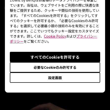
ています。当社は、ウェブサイトをご利用の際に快適な体
験をご提供するため、クッキーや類似の技術を使用してい
ます。「すべてのCookiesを許可する」をクリックしてす
べてのクッキーを許可するか、「必要なCookiesのみ許可
する」を選択して必要最小限の技術のみを有効にすること
ができます。ここでいつでもクッキー設定をカスタマイズ
できます。詳しくは、
Cookie Policy
および
プライバシー
ポリシー
をご覧ください。
心地よい手触り
すべてのCookieを許可する
腕にかかる摩擦が小さくなり、プレイ時に手を動
必要なCookieのみ許可する
かすたびに心地よさが感じられます。表面のきめ
設定画面
の粗さによるザラザラ感や肌のこすれがなく、常
に安定した滑走が可能です。