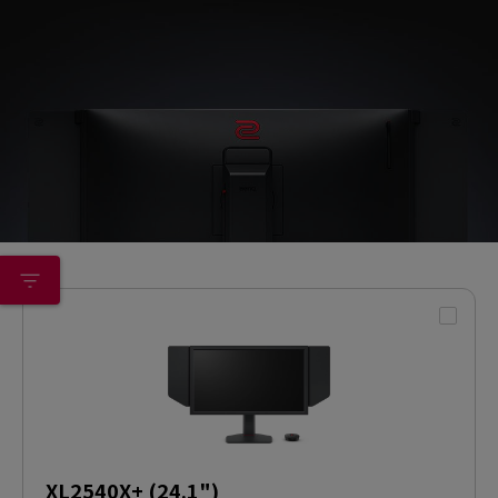
XL2540X+ (24.1")