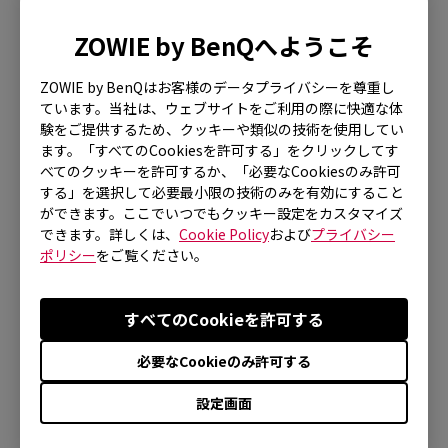
ZOWIE by BenQへようこそ
ZOWIE by BenQはお客様のデータプライバシーを尊重し
XL2586X (24.1")
ています。当社は、ウェブサイトをご利用の際に快適な体
験をご提供するため、クッキーや類似の技術を使用してい
詳細
ます。「すべてのCookiesを許可する」をクリックしてす
べてのクッキーを許可するか、「必要なCookiesのみ許可
する」を選択して必要最小限の技術のみを有効にすること
ができます。ここでいつでもクッキー設定をカスタマイズ
できます。詳しくは、
Cookie Policy
および
プライバシー
ポリシー
をご覧ください。
すべてのCookieを許可する
必要なCookieのみ許可する
XL2731K (27")
設定画面
詳細