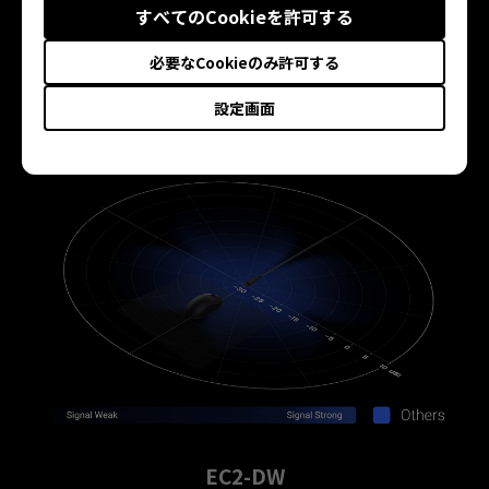
定性を向上させ、ゲーム中のワイヤレス干渉によるフレーム
すべてのCookieを許可する
低下やスタッタリングを最小限に抑えます。
その他のマウス
必要なCookieのみ許可する
他のレシーバーの受信範囲には方向性がないため、
最適な信号受信のための正確な方向を特定すること
設定画面
が難しく、その結果、信号伝送が弱くなります。
EC2-DW