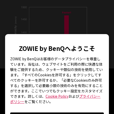
ZOWIE by BenQへようこそ
ZOWIE by BenQはお客様のデータプライバシーを尊重し
マウスを持ち上げるスピード
ています。当社は、ウェブサイトをご利用の際に快適な体
験をご提供するため、クッキーや類似の技術を使用してい
ます。「すべてのCookiesを許可する」をクリックしてす
べてのクッキーを許可するか、「必要なCookiesのみ許可
信頼性
する」を選択して必要最小限の技術のみを有効にすること
ができます。ここでいつでもクッキー設定をカスタマイズ
エンハンストワイヤレスレシーバーが信
できます。詳しくは、
Cookie Policy
および
プライバシー
号の干渉を軽減
ポリシー
をご覧ください。
エンハンストワイヤレスレシーバーは、ワイヤレス信号の安