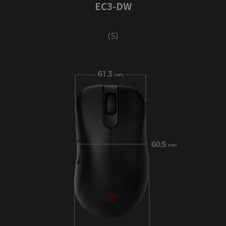
EC3-DW
(S)