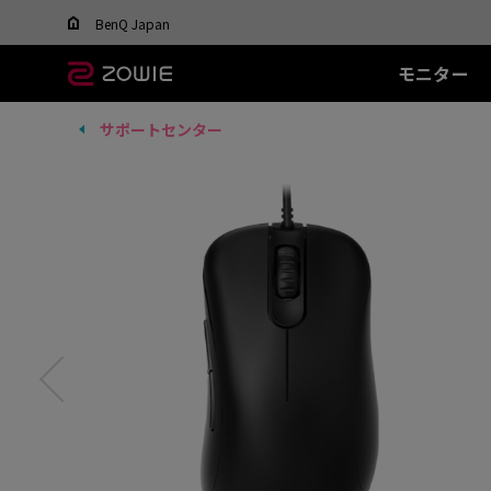
Change your region to view content applicable t
BenQ Japan
モニター
サポートセンター
すべてのモニター
すべてのマウス
すべてのマウスパッ
XL-Xシリーズ
EC シリーズ(エルゴ)
T-FX シリーズ
SR シリーズ
FK
XL
ド
DyAc™ / DyAc+™ /
最適なマウスを選ぶ
DyAc™ 2 とは？
600Hz
PTF-X (S)
G-SR II (L)
36
有線
有
XL Setting to Share™
400Hz
G-SR III (L)
24
EC1 (L)
FK1
280Hz
H-SR III (XL)
14
EC2 (M)
FK1
280Hz(DyAc™2 非搭
EC3-C (S)
FK2
載)
ワイヤレス
ワ
540Hz
EC-CW (L/M/S)
FK2
240Hz
EC-DW (L/M/S)
FK2
EC-DW Glossy (L/M/S)