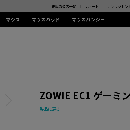
o your location and shop online.
正規取扱店一覧
サポート
ナレッジセン
マウス
マウスパッド
マウスバンジー
 シリーズ(左右対称)
-Kシリーズ
SR-SE シリーズ
アクセサリー
ZA シリーズ(左右対称)
TR シリーズ
S シリーズ(左右対称)
Uシリ
0Hz
G-SR-SE Bi II (L)
アイシールド
G-TR (L)
線
有線
有線
ワイ
0Hz (27インチ)
G-SR-SE ROUGE II (L)
S.Switch
H-TR (XL)
+ (XL)
ZA11 (L)
S1 (M)
U2 (M
4Hz
H-SR-SE ROUGE II
 (L)
ZA12 (M)
S2 (S)
U2-D
(XL)
 (M)
ZA13 (S)
U2-DW
ワイヤレス
G-SR-SE BLUE II (L)
イヤレス
ワイヤレス
S2-DW (S)
H-SR-SE BLUE II (XL)
-DW (M)
ZA13-DW (S)
S2-DW Glossy (S)
G-SR-SE Orange (L)
ZOWIE EC1 ゲーミン
-DW Glossy (M)
ZA13-DW Glossy (S)
H-SR-SE Orange (XL)
製品に戻る