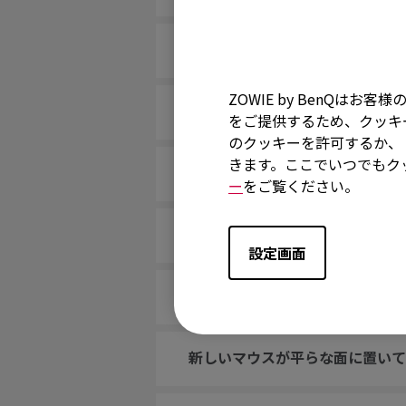
マウスのボタンがまるでずっと押
ZOWIE by BenQ
スクロールが緩んでおり、マウス
をご提供するため、クッキー
のクッキーを許可するか、「
きます。ここでいつでもク
私のマウスがPCに認識されませ
ー
をご覧ください。
The cursor stops at the edge 
設定画面
マウスソールが剥がれたらどうす
新しいマウスが平らな面に置いて