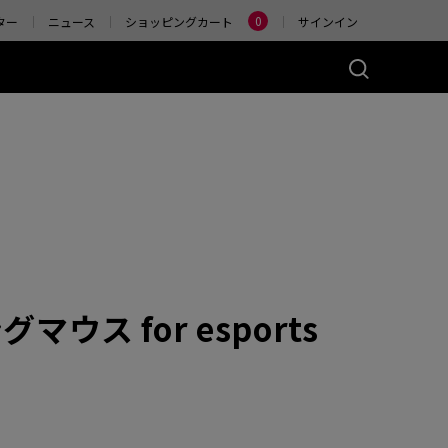
Change
0
ター
ニュース
ショッピングカート
サインイン
ーズ(左右対称)
アクセサリー
ヤレス
4K エンハンストワイヤ
レスレシーバー
)
ER2-80
W (M)
 Glossy (M)
グマウス for esports