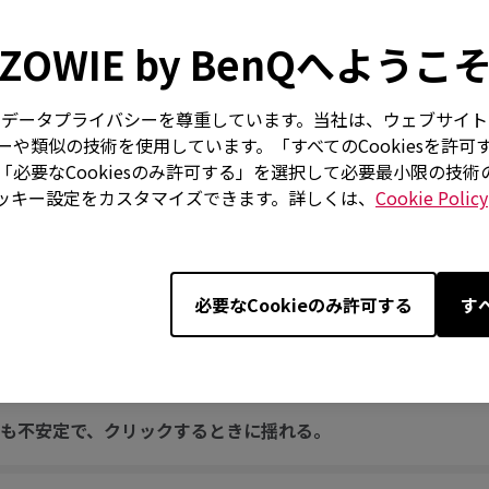
ZOWIE by BenQへようこ
しっぱなしのように固定されています。
はお客様のデータプライバシーを尊重しています。当社は、ウェブサ
を素早く動かすと音がします。
や類似の技術を使用しています。「すべてのCookiesを許可
必要なCookiesのみ許可する」を選択して必要最小限の技
ッキー設定をカスタマイズできます。詳しくは、
Cookie Policy
ん。「不明なUSBデバイス」というメッセージが表示されます
of the screen and does not return until the USB plug is
必要なCookieのみ許可する
す
ればいいですか？
も不安定で、クリックするときに揺れる。