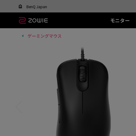
Change your region to view content applicable t
BenQ Japan
モニター
ゲーミングマウス
すべてのモニター
すべてのマウス
すべてのマウスパッ
XL-Xシリーズ
EC シリーズ(エルゴ)
T-FX シリーズ
SR シリーズ
FK
XL
ド
DyAc™ / DyAc+™ /
最適なマウスを選ぶ
DyAc™ 2 とは？
600Hz
PTF-X (S)
G-SR II (L)
36
有線
有
XL Setting to Share™
400Hz
G-SR III (L)
24
EC1 (L)
FK1
280Hz
H-SR III (XL)
14
EC2 (M)
FK1
280Hz(DyAc™2 非搭
EC3-C (S)
FK2
載)
ワイヤレス
ワ
540Hz
EC-CW (L/M/S)
FK2
240Hz
EC-DW (L/M/S)
FK2
EC-DW Glossy (L/M/S)