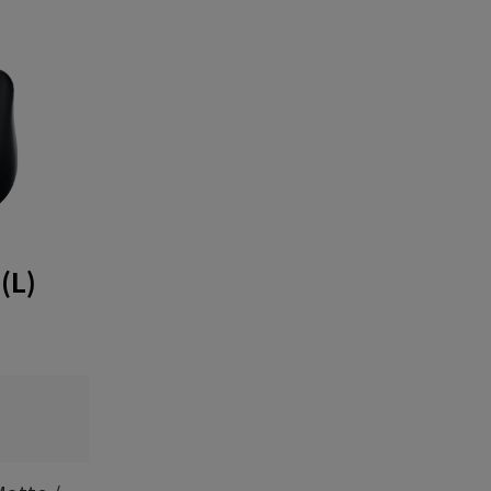
(L)
0