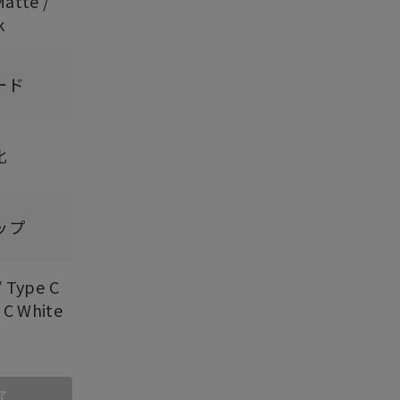
atte /
k
ード
化
ップ
/ Type C
 C White
了