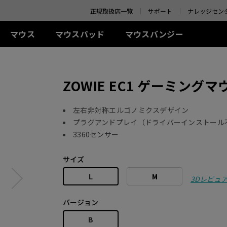
o your location and shop online.
正規取扱店一覧
サポート
ナレッジセン
マウス
マウスパッド
マウスバンジー
 シリーズ(左右対称)
-Kシリーズ
SR-SE シリーズ
アクセサリー
ZA シリーズ(左右対称)
TR シリーズ
S シリーズ(左右対称)
Uシリ
ZOWIE EC1 ゲーミングマウス 
0Hz
G-SR-SE Bi II (L)
アイシールド
G-TR (L)
線
有線
有線
ワイ
0Hz (27インチ)
G-SR-SE ROUGE II (L)
S.Switch
H-TR (XL)
+ (XL)
ZA11 (L)
S1 (M)
U2 (M
4Hz
H-SR-SE ROUGE II
 (L)
ZA12 (M)
S2 (S)
U2-D
左右非対称エルゴノミクスデザイン
(XL)
 (M)
ZA13 (S)
U2-DW
プラグアンドプレイ（ドライバーインストール
ワイヤレス
G-SR-SE BLUE II (L)
3360センサー
イヤレス
ワイヤレス
S2-DW (S)
H-SR-SE BLUE II (XL)
-DW (M)
ZA13-DW (S)
S2-DW Glossy (S)
G-SR-SE Orange (L)
サイズ
-DW Glossy (M)
ZA13-DW Glossy (S)
H-SR-SE Orange (XL)
L
M
3Dレビュ
バージョン
B