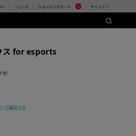
Change
0
ター
ニュース
ショッピングカート
サインイン
ーズ(左右対称)
アクセサリー
for esports
ヤレス
4K エンハンストワイヤ
レスレシーバー
)
ER2-80
W (M)
 Glossy (M)
不要）
アーで確認する