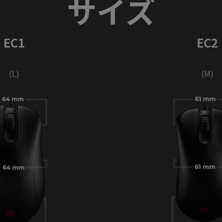
サイズ
EC1
EC2
(L)
(M)