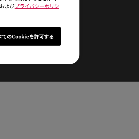
および
プライバシーポリシ
一
然なカーブを実現します。
べてのCookieを許可する