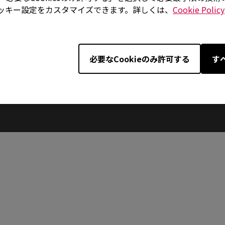
かぶせ持ち
ッキー設定をカスタマイズできます。詳しくは、
Cookie Policy
ーザーには、トップシェルが手のひらと指をゆったりと支え、自
必要なCookieのみ許可する
す