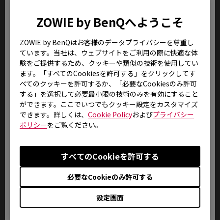
ださい。
ZOWIE by BenQへようこそ
8.
交換済みの部品、部材に関しては品質管
ZOWIE by BenQはお客様のデータプライバシーを尊重し
理上ご返却致しませんのであらかじめご
了承ください。
ています。当社は、ウェブサイトをご利用の際に快適な体
験をご提供するため、クッキーや類似の技術を使用してい
ます。「すべてのCookiesを許可する」をクリックしてす
9.
液晶パネルは極めて精密度の高い技術で
べてのクッキーを許可するか、「必要なCookiesのみ許可
製造されておりますが、製造上の物理的
する」を選択して必要最小限の技術のみを有効にすること
な限界により、画面中に常時点灯、ある
ができます。ここでいつでもクッキー設定をカスタマイズ
いは不点灯の画素(ドット抜け)が発生する
できます。詳しくは、
Cookie Policy
および
プライバシー
場合がございます。これは弊社規定内品質
ポリシー
をご覧ください。
として出荷させていただいておりますの
で、修理・交換対象外とさせていただい
ております。
すべてのCookieを許可する
10.
誤動作や故障、または修理の際には、本
必要なCookieのみ許可する
体の記憶装置に記録されたお客様のデー
タやインストールされたアプリケーショ
設定画面
ンが消去される場合がありますが、これ
による損害については、弊社はその責任