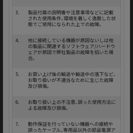
3.
製品付属の説明書や注意事項などに記載
された使用条件､環境を著しく逸脱した状
態でご使用になられた上での故障｡
4.
他に接続している機器が原因ないしは他
の製品に関連するソフトウェア/ハードウ
ェアが原因で弊社製品の故障を招いた場
合｡
5.
お買い上げ後の輸送や輸送中の落下など､
お取り扱いが不適当なために生じた故障
及び損傷｡
6.
お取り扱い上の不注意､誤った使用方法に
よる故障及び損傷｡
7.
動作保証を行っていない機器への接続や
誤ったケーブル､専用品以外の部品電源ア