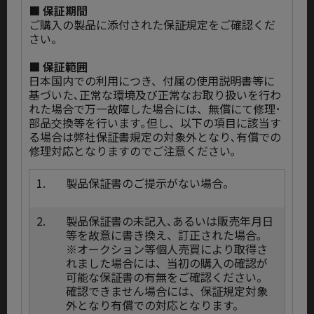
■ 保証期間
ご購入の製品に添付された保証規定をご確認くだ
さい。
■ 保証範囲
日本国内での利用につき、付属の使用説明書等に
基づいた､正常な環境及び正常なお取り扱いを行わ
れた場合で万一故障した場合には、無償にて修理･
部品交換等を行います｡但し、以下の項目に該当す
る場合は弊社保証書規定の対象外となり､有償での
修理対応となりますのでご注意ください｡
1.
製品保証書のご提示がない場合。
2.
製品保証書の未記入､あるいは販売年月日
等を故意に書き換え、訂正された場合｡
※オークション等個人売買により取得さ
れました場合には、当初の購入の確認が
可能な保証書の有無をご確認ください。
確認できません場合には、保証規定対象
外となり有償での対応となります。