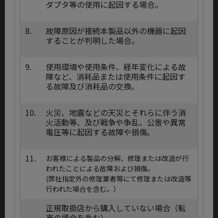
ダプタ等の使用に起因する場合。
8.
故障原因が接続本製品以外の機器に起因
することが判明した場合。
9.
使用環境や使用条件、経年変化による故
障など、消耗品または使用条件に起因す
る故障及び消耗品の交換｡
10.
火災、地震などの天災とそれらに伴う消
火活動等、及び戦争や争乱、公害や異常
電圧等に起因する故障や損傷｡
11.
お客様による製品の分解、修理または改造が行
われたことによる故障および損傷。
(弊社指定外の修理業者等にて修理または改造等
行われた場合を含む。）
正規取扱店から購入していない場合（転
売の場合を含む）。