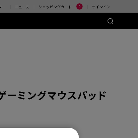
Change
0
ター
ニュース
ショッピングカート
サインイン
ーズ(左右対称)
アクセサリー
ヤレス
4K エンハンストワイヤ
レスレシーバー
)
ER2-80
W (M)
 Glossy (M)
X ゲーミングマウスパッド