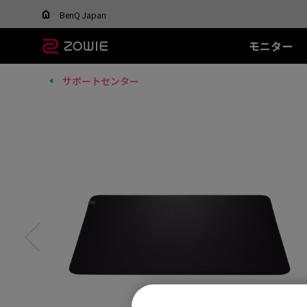
Change your region to view content applicable t
BenQ Japan
モニター
サポートセンター
すべてのモニター
すべてのマウス
すべてのマウスパッ
XL-Xシリーズ
EC シリーズ(エルゴ)
T-FX シリーズ
SR シリーズ
FK
XL
ド
DyAc™ / DyAc+™ /
最適なマウスを選ぶ
DyAc™ 2 とは？
600Hz
PTF-X (S)
G-SR II (L)
36
有線
有
XL Setting to Share™
400Hz
G-SR III (L)
24
EC1 (L)
FK1
280Hz
H-SR III (XL)
14
EC2 (M)
FK1
280Hz(DyAc™2 非搭
EC3-C (S)
FK2
載)
ワイヤレス
ワ
540Hz
EC-CW (L/M/S)
FK2
240Hz
EC-DW (L/M/S)
FK2
EC-DW Glossy (L/M/S)