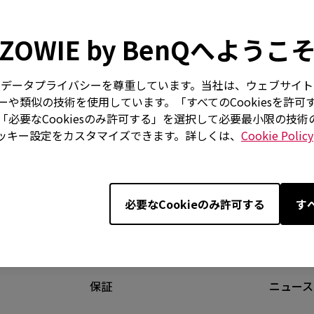
ZOWIE by BenQへようこ
はお客様のデータプライバシーを尊重しています。当社は、ウェブサ
ダウンロード
動画
保証規
や類似の技術を使用しています。「すべてのCookiesを許可
必要なCookiesのみ許可する」を選択して必要最小限の技
ッキー設定をカスタマイズできます。詳しくは、
Cookie Policy
必要なCookieのみ許可する
す
サポート
ナレッジ
保証
ニュース