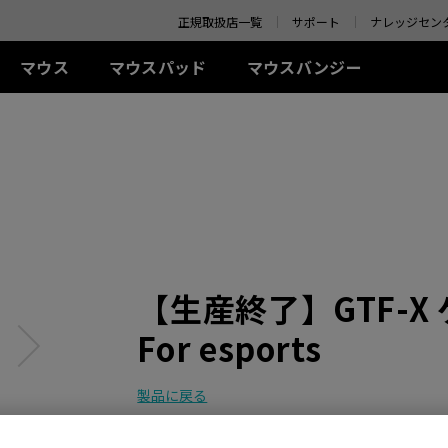
o your location and shop online.
正規取扱店一覧
サポート
ナレッジセン
マウス
マウスパッド
マウスバンジー
 シリーズ(左右対称)
-Kシリーズ
SR-SE シリーズ
アクセサリー
ZA シリーズ(左右対称)
TR シリーズ
S シリーズ(左右対称)
Uシリ
0Hz
G-SR-SE Bi II (L)
アイシールド
G-TR (L)
線
有線
有線
ワイ
0Hz (27インチ)
G-SR-SE ROUGE II (L)
S.Switch
H-TR (XL)
+ (XL)
ZA11 (L)
S1 (M)
U2 (M
4Hz
H-SR-SE ROUGE II
 (L)
ZA12 (M)
S2 (S)
U2-D
(XL)
 (M)
ZA13 (S)
U2-DW
ワイヤレス
G-SR-SE BLUE II (L)
イヤレス
ワイヤレス
S2-DW (S)
H-SR-SE BLUE II (XL)
【生産終了】GTF-
-DW (M)
ZA13-DW (S)
S2-DW Glossy (S)
G-SR-SE Orange (L)
-DW Glossy (M)
ZA13-DW Glossy (S)
H-SR-SE Orange (XL)
For esports
製品に戻る