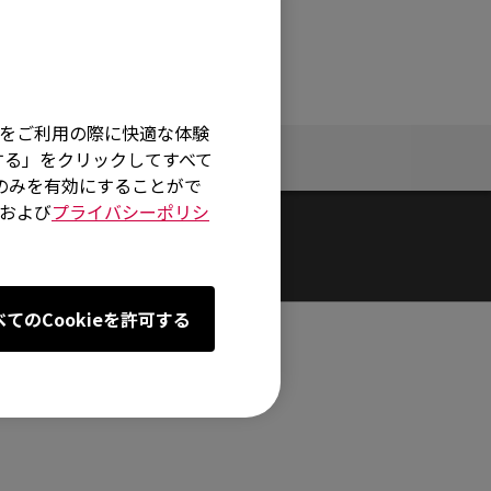
そ
イトをご利用の際に快適な体験
定
仕様
する」をクリックしてすべて
術のみを有効にすることがで
および
プライバシーポリシ
べてのCookieを許可する
センター