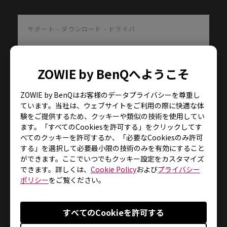
サポート - ダウンロード - ドライバ
XL2540KE
ZOWIE by BenQへようこそ
WHQL driver
ZOWIE by BenQはお客様のデータプライバシーを尊重し
バージョン : V001
ています。当社は、ウェブサイトをご利用の際に快適な体
サイズ : 6.84 KB
験をご提供するため、クッキーや類似の技術を使用してい
日付 : 2020/12/24
ます。「すべてのCookiesを許可する」をクリックしてす
OS : Windows
べてのクッキーを許可するか、「必要なCookiesのみ許可
OS Version : Windows 7/8/10
する」を選択して必要最小限の技術のみを有効にすること
ができます。ここでいつでもクッキー設定をカスタマイズ
ダウンロード
できます。詳しくは、
Cookie Policy
および
プライバシー
ポリシー
をご覧ください。
すべてのCookieを許可する
ユーザーマニュアル