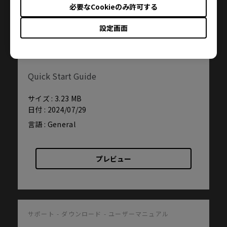
必要なCookieのみ許可する
設定画面
サポート - ダウンロード - ユーザーマニュアル
XL2540KE
Quick Start Guide
サイズ : 3.23 MB
日付 : 2024/07/29
言語 : General
プレビュー
サポート - ダウンロード - ユーザーマニュアル