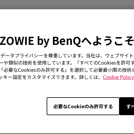
動画
ダウンロード
ZOWIE by BenQへようこ
はお客様のデータプライバシーを尊重しています。当社は、ウェブサ
や類似の技術を使用しています。「すべてのCookiesを許可
イプは何ですか？
必要なCookiesのみ許可する」を選択して必要最小限の技
ッキー設定をカスタマイズできます。詳しくは、
Cookie Policy
る際、クリアな環境音/エコーが聞こえます。どうすれば良いです
必要なCookieのみ許可する
す