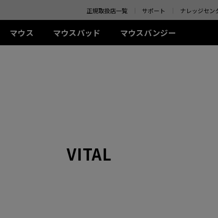
o your location and shop online.
正規取扱店一覧
サポート
ナレッジセン
マウス
マウスパッド
マウスバンジー
 シリーズ(左右対称)
-Kシリーズ
SR-SE シリーズ
アクセサリー
ZA シリーズ(左右対称)
TR シリーズ
S シリーズ(左右対称)
Uシリ
0Hz
G-SR-SE Bi II (L)
アイシールド
G-TR (L)
線
有線
有線
ワイ
0Hz (27インチ)
G-SR-SE ROUGE II (L)
S.Switch
H-TR (XL)
+ (XL)
ZA11 (L)
S1 (M)
U2 (M
4Hz
H-SR-SE ROUGE II
 (L)
ZA12 (M)
S2 (S)
U2-D
(XL)
 (M)
ZA13 (S)
U2-DW
ワイヤレス
G-SR-SE BLUE II (L)
イヤレス
ワイヤレス
S2-DW (S)
H-SR-SE BLUE II (XL)
-DW (M)
ZA13-DW (S)
S2-DW Glossy (S)
G-SR-SE Orange (L)
VITAL
-DW Glossy (M)
ZA13-DW Glossy (S)
H-SR-SE Orange (XL)