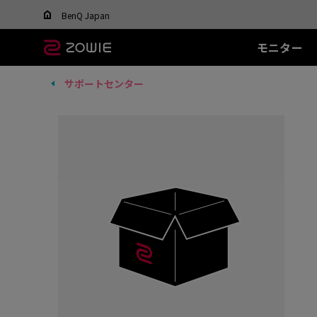
Change your region to view content applicable t
BenQ Japan
モニター
サポートセンター
すべてのモニター
すべてのマウス
すべてのマウスパッ
XL-Xシリーズ
EC シリーズ(エルゴ)
T-FX シリーズ
SR シリーズ
FK
XL
ド
DyAc™ / DyAc+™ /
最適なマウスを選ぶ
DyAc™ 2 とは？
600Hz
PTF-X (S)
G-SR II (L)
36
有線
有
XL Setting to Share™
400Hz
G-SR III (L)
24
EC1 (L)
FK1
280Hz
H-SR III (XL)
14
EC2 (M)
FK1
280Hz(DyAc™2 非搭
EC3-C (S)
FK2
載)
ワイヤレス
ワ
540Hz
EC-CW (L/M/S)
FK2
240Hz
EC-DW (L/M/S)
FK2
EC-DW Glossy (L/M/S)