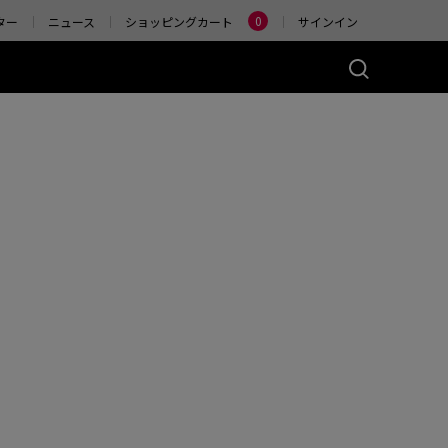
Change
0
ター
ニュース
ショッピングカート
サインイン
ーズ(左右対称)
アクセサリー
ヤレス
4K エンハンストワイヤ
レスレシーバー
)
ER2-80
W (M)
 Glossy (M)