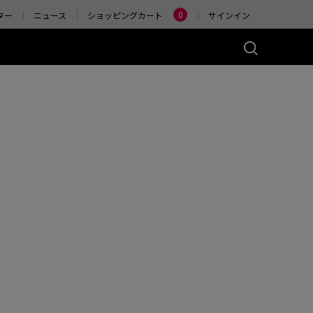
Change
0
ター
ニュース
ショッピングカート
サインイン
ーズ(左右対称)
アクセサリー
ヤレス
4K エンハンストワイヤ
レスレシーバー
)
ER2-80
W (M)
 Glossy (M)