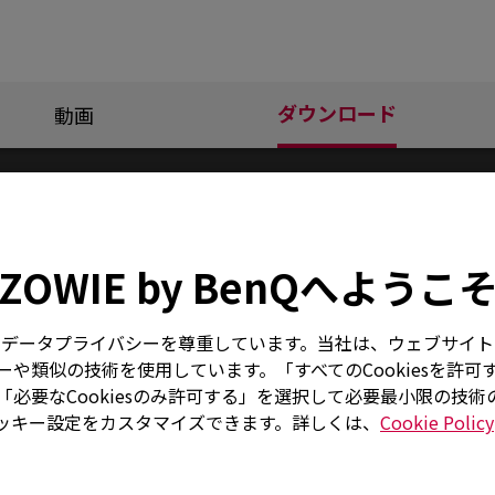
ダウンロード
動画
ニュアル
ZOWIE by BenQへようこ
サポート - ダウンロード - ユーザーマニュアル
はお客様のデータプライバシーを尊重しています。当社は、ウェブサ
や類似の技術を使用しています。「すべてのCookiesを許可
VITAL
必要なCookiesのみ許可する」を選択して必要最小限の技
ッキー設定をカスタマイズできます。詳しくは、
Cookie Policy
Japanese User Manual
サイズ : 6.18 MB