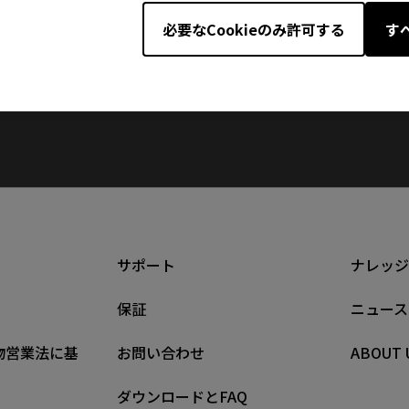
日付 : 2015/11/26
必要なCookieのみ許可する
す
言語 : Multi-Language
サポート
ナレッジ
保証
ニュース
物営業法に基
お問い合わせ
ABOUT 
ダウンロードとFAQ