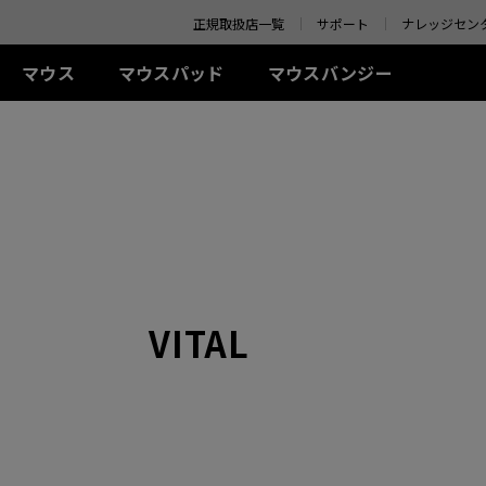
o your location and shop online.
正規取扱店一覧
サポート
ナレッジセン
マウス
マウスパッド
マウスバンジー
 シリーズ(左右対称)
-Kシリーズ
SR-SE シリーズ
アクセサリー
ZA シリーズ(左右対称)
TR シリーズ
S シリーズ(左右対称)
Uシリ
0Hz
G-SR-SE Bi II (L)
アイシールド
G-TR (L)
線
有線
有線
ワイ
0Hz (27インチ)
G-SR-SE ROUGE II (L)
S.Switch
H-TR (XL)
+ (XL)
ZA11 (L)
S1 (M)
U2 (M
4Hz
H-SR-SE ROUGE II
 (L)
ZA12 (M)
S2 (S)
U2-D
(XL)
 (M)
ZA13 (S)
U2-DW
ワイヤレス
G-SR-SE BLUE II (L)
イヤレス
ワイヤレス
S2-DW (S)
H-SR-SE BLUE II (XL)
-DW (M)
ZA13-DW (S)
S2-DW Glossy (S)
G-SR-SE Orange (L)
VITAL
-DW Glossy (M)
ZA13-DW Glossy (S)
H-SR-SE Orange (XL)