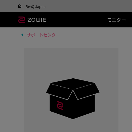
Change your region to view content applicable t
BenQ Japan
モニター
サポートセンター
すべてのモニター
すべてのマウス
すべてのマウスパッ
XL-Xシリーズ
EC シリーズ(エルゴ)
T-FX シリーズ
SR シリーズ
FK
XL
ド
DyAc™ / DyAc+™ /
最適なマウスを選ぶ
DyAc™ 2 とは？
600Hz
PTF-X (S)
G-SR II (L)
36
有線
有
XL Setting to Share™
400Hz
G-SR III (L)
24
EC1 (L)
FK1
280Hz
H-SR III (XL)
14
EC2 (M)
FK1
280Hz(DyAc™2 非搭
EC3-C (S)
FK2
載)
ワイヤレス
ワ
540Hz
EC-CW (L/M/S)
FK2
240Hz
EC-DW (L/M/S)
FK2
EC-DW Glossy (L/M/S)