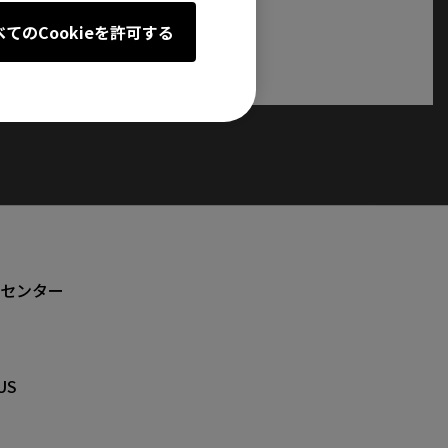
べてのCookieを許可する
センター
US