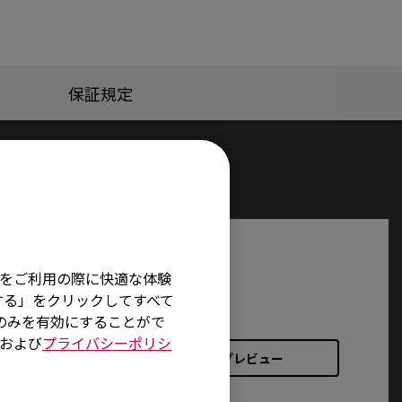
保証規定
そ
イトをご利用の際に快適な体験
する」をクリックしてすべて
術のみを有効にすることがで
および
プライバシーポリシ
プレビュー