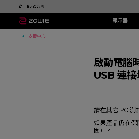
BenQ台灣
顯示器
支援中心
所有顯示器
所有滑鼠
所有滑鼠墊
XL-X+ 系列
無線系列
TR 系列
SR 系列
XL-X 系列
EC 系列
XL-
SR-
F
什麼是 DyAC 技術?
尋找最適合您的滑鼠
600Hz
EC-DW (L/M/S)
H-TR (XL)
H-SR III (XL)
540Hz
EC1 (L)
360H
H-SR-
FK
XL Setting to Share™
ZOWIE x 運動科學
VCT 太平洋聯賽官方指
400Hz
U2-DW
G-TR (L)
啟動電腦
G-SR III (L)
240Hz
EC2 (M)
240H
G-SR-
FK
定顯示器
280Hz
FK2-DW
G-SR II (L)
EC3 (S)
144H
G-SR
FK
USB 連
ZA13-DW
G-SR (L)
G-SR
S2-DW
P-SR (S)
H-SR
U2
G-SR
new
ZA12-DW (New)
H-SR
FK1-DW (New)
new
請在其它 PC
如果產品仍在保固
固）。