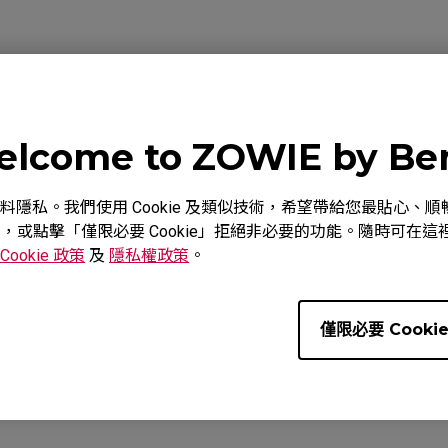
號
O (L), EC1-A (L), EC1-B (L), EC1-B CS:GO (L), EC1-B DIV
lcome to ZOWIE by B
, EC1-C (L), EC1-CW (L), EC1-DW, EC1-DW Glossy (L), EC
2-A (M), EC2-B (M), EC2-B CS:GO (M), EC2-B DIVINA BL
重視您的資料隱私。我們使用 Cookie 及類似技術，希望帶給您最貼
 EC2-C (M), EC2-CW (M), EC2-DW, EC2-DW Glossy (M), E
意，或點擊「僅限必要 Cookie」拒絕非必要的功能。隨時可在這裡調
DW Glossy (S), FK1 (L), FK1+ (XL), FK1+-B (XL), FK1+-B
Cookie 政策
及
隱私權政策
。
K (XL), FK1+-C (XL), FK1-B (L), FK1-B DIVINA BLUE (L
L), FK2 (M), FK2-B (M), FK2-B DIVINA BLUE (M), FK2-B D
僅限必要 Cooki
您有幫助?
是
否
, FK2-DW Glossy (M), S1 (M), S1 DIVINA BLUE (M), S1 
 S2 DIVINA BLUE (S), S2 DIVINA PINK (S), S2-C (S), S2-
W, U2-DW Glossy (M), ZA11 (L), ZA11-B (L), ZA11-C (L), 
ZA13 (S), ZA13-C (S), ZA13-C (S), ZA13-DW, ZA13-DW Gl