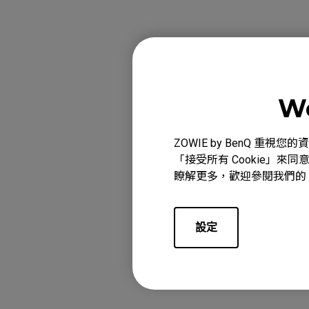
適用產品型
EC1 (L), EC1 TYLO
We
B DIVINA PINK (L)
EC2 TYLOO (M), EC
ZOWIE by BenQ 
顯示更多
DIVINA PINK (M),
「接受所有 Cookie」來同
(S), EC3-DW, EC3-
瞭解更多，歡迎參閱我們的
FK1+-B DIVINA PIN
PINK (L), FK1-C (
設定
這篇文章是否對
FK2-C (M), FK2-DW
S1-C (M), S2 (S),
(S), U2, U2, U2-D
(M), ZA12-C (M), 