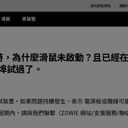
尋找銷售據點
體驗
滑鼠
滑鼠墊
K 系列
SE 系列
K 系列
XQ 系列
ZA 系列
周邊配件
S 系列
T-FX 系列
z
SE Rouge II (XL)
1+ (XL)
360Hz
ZA11 (L)
兩側 Shield 遮板
S1 (M)
G-TFX (L)
時，為什麼滑鼠未啟動？且已經
z
SE Rouge II (L)
1 (L)
ZA12 (M)
S Switch 控制器
S2 (S)
P-TFX (S)
z
-SE Rouge (L)
2 (M)
ZA13 (S)
接埠試過了。
-SE Blue (L)
-SE Blue (XL)
-SE Orange (L)
周邊配件
-SE Orange (XL)
 測試裝置。如果問題持續發生，表示 電源板或纜線可
期內，請與我們聯繫（ZOWIE 網站/支援服務/聯