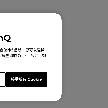
INA BLUE (L), EC1-
enQ
2 (M), EC2 (M),
UE (M), EC2-B
心、順暢的網站體驗。您可以選擇
C3-C (S), EC3-CW
整您的 Cookie 設定。想
 DIVINA BLUE (XL),
), FK1-B DIVINA
IVINA PINK (M),
e
接受所有 Cookie
DIVINA PINK (M),
DW, S2-DW Glossy
ZA12 (M), ZA12-B
ossy (S)