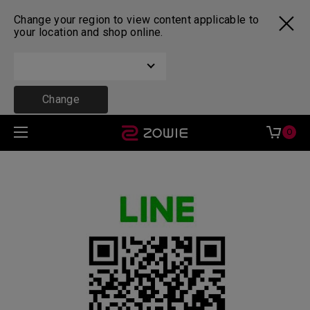
Change your region to view content applicable to
your location and shop online.
Change
0