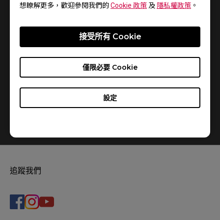
Head)」功能，推薦給各位玩家親自體驗感受，ZOWIE
想瞭解更多，歡迎參閱我們的
Cookie 政策
及
隱私權政策
。
團隊也於活動現場提供攤位體驗服務，歡迎購票入場
玩家朋友前來體驗互動。
接受所有 Cookie
更多ZOWIE相關即時訊息:
https://www.facebook.com/ZOWIETaiwan/
僅限必要 Cookie
設定
追蹤我們