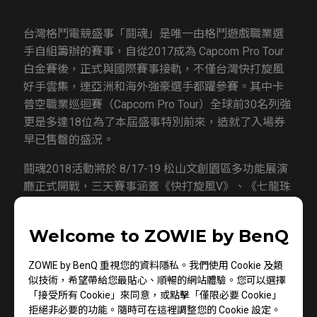
台灣格鬥電競盛事「鬪魂」是唯一由格鬥遊戲職業選
手自組籌辦的賽事，自從2017成為 Capcom Pro Tour
白金賽後，正式與國際賽事接軌，不僅台灣快打旋風
好手雲集，連亞洲和海外強豪選手都躍參賽。其中卡
普空職業巡迴賽（Capcom Pro Tour）全球前30名列強
更是多達18位為了本屆盛事特別前來，造就了入場券
早已售罄的盛況。
鬪魂2018活動將於 8/17-19 松山文創園區多功能展演
廳正式開戰，三天賽事涵蓋《快打旋風V》、《七龍珠
FighterZ》、《拳皇 XIV》等熱門格鬥遊戲項目。
ZOWIE RL系列家機電競專用顯示器受邀指定使用於本
Welcome to ZOWIE by BenQ
賽事，提供經常決戰於毫秒之間的的格鬥電競選手無
延遲、即時反應的最佳遊戲體驗。
ZOWIE by BenQ 重視您的資料隱私。我們使用 Cookie 及類
似技術，希望帶給您最貼心、順暢的網站體驗。您可以選擇
RL系列家機型電競專用顯示器除擁有無延遲技術外，
「接受所有 Cookie」來同意，或點擊「僅限必要 Cookie」
RL2460顯示器更具有「面對面對戰台(Head to
拒絕非必要的功能。隨時可在這裡調整您的 Cookie 設定。