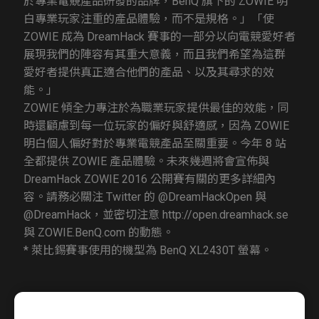
於專業電競產品研發的品牌，BenQ 旗下的 ZOWIE 明
白專業玩家注重的產品體驗，而不是規格。」「使
ZOWIE 成為 DreamHack 賽事的一部分以向電競愛好者
展現我們的陣容有其重大意義，而且我們希望為這群
愛好者提供真正適合他們的產品、以及其尋求的效
能。」
ZOWIE 傾全力專注於為職業玩家提供最佳的效能，同
時還顧慮到每一位玩家的偏好與舒適感，因為 ZOWIE
明白個人偏好對於專業電競產品至關重要。今年 8 站
全都提供 ZOWIE 產品體驗。未來幾週將會宣佈與
DreamHack ZOWIE 2016 公開賽有關的更多詳細內
容。請務必關注 Twitter 的 @DreamHackOpen 與
@DreamHack，並密切注意 http://open.dreamhack.se
與 ZOWIE.BenQ.com 的動態。
* 萊比錫賽事使用的機型為 BenQ XL2430T 螢幕。