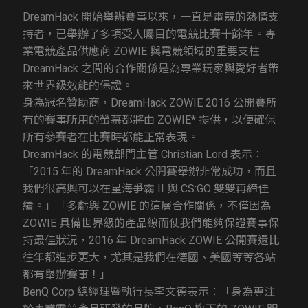
DreamHack 開始舉辦賽事以來，一直是電競的熱情支
持者，已舉辦了多項受人矚目的電競比賽十餘年。專
業電競產品供應商 ZOWIE 與電競領域的重要支柱
DreamHack 之間的合作關係是為專業玩家與愛好者帶
來世界級效能的保證。
身為冠名贊助商，DreamHack ZOWIE 2016 公開賽所
有的賽事所用的螢幕都將由 ZOWIE* 提供，以便確保
所有參賽者在比賽時都能正常表現。
DreamHack 的電競部門主管 Christian Lord 表示：
「2015 年的 DreamHack 公開賽舉辦非常成功，而且
我們很高興可以在星海爭霸 II 與 CS:GO 雙雙再締佳
績。」「多虧與 ZOWIE 的這層合作關係，不僅因為
ZOWIE 具備世界級的產品線而使我們能夠保證賽事保
持最佳狀況，2016 年 DreamHack ZOWIE 公開賽還比
往年都進步更大，尤其是我們在德國、美國等等各站
都有舉辦賽事！」
BenQ Corp 總經理暨執行長李文德表示：「身為專注