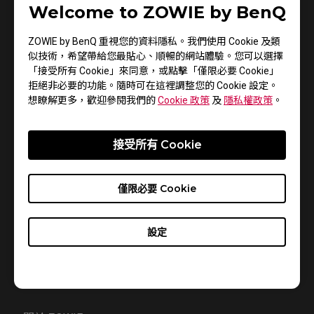
關於 DreamHack 公開賽
Welcome to ZOWIE by BenQ
2012 年開始，DreamHack 公開賽是 DreamHack 的首
ZOWIE by BenQ 重視您的資料隱私。我們使用 Cookie 及類
場電競聯賽，在全世界有 8 站即時 LAN 巡迴賽。在
似技術，希望帶給您最貼心、順暢的網站體驗。您可以選擇
「接受所有 Cookie」來同意，或點擊「僅限必要 Cookie」
DreamHack 公開賽的官方名稱是絕對武力：全球攻勢
拒絕非必要的功能。隨時可在這裡調整您的 Cookie 設定。
以及星海爭霸 II：虛空之遺。
想瞭解更多，歡迎參閱我們的
Cookie 政策
及
隱私權政策
。
關於 DreamHack
DreamHack 是全世界最大的電競嘉年華。DreamHack
接受所有 Cookie
的根源與核心為網路派對，主要活動有 DreamHack 夏
季賽與冬季賽，參賽者會帶著自已的電腦，並且透過
僅限必要 Cookie
大型區域網路連上網際網路，基本上從規模而言大型
區域網路便成為網際網路。DreamHack 也是瑞典第一
個與電腦遊戲、遊戲機及電腦有關以消費者導向的貿
設定
易展/活動/節慶。這些活動為電競比賽、知識與創作比
賽、著名音樂家表演的音樂會、遊戲開發商舉辦的講
座等等構成一個競賽平台。