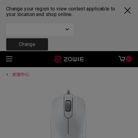
Change your region to view content applicable to
your location and shop online.
Change
0
支援中心