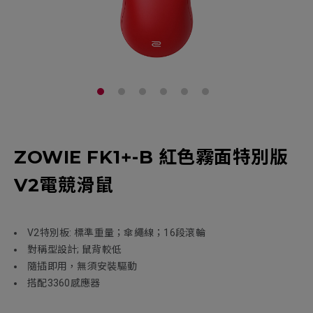
ZOWIE FK1+-B 紅色霧面特別版
V2電競滑鼠
V2特別板: 標準重量；傘繩線；16段滾輪
對稱型設計; 鼠背較低
隨插即用，無須安裝驅動
搭配3360感應器