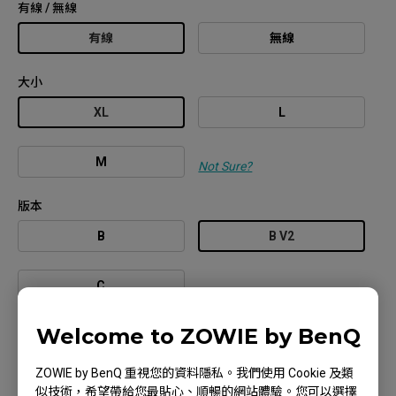
有線 / 無線
有線
無線
大小
XL
L
M
Not Sure?
版本
B
B V2
C
顏色 / 線材
Welcome to ZOWIE by BenQ
白色 / 傘繩線
ZOWIE by BenQ 重視您的資料隱私。我們使用 Cookie 及類
官網停售
似技術，希望帶給您最貼心、順暢的網站體驗。您可以選擇