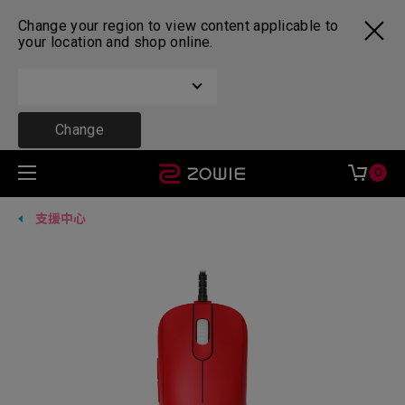
Change your region to view content applicable to
your location and shop online.
Change
0
支援中心