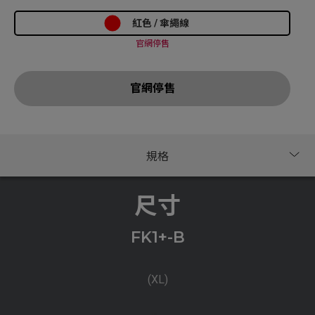
紅色 / 傘繩線
官網停售
官網停售
尺寸
FK1+-B
(XL)