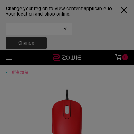
Change your region to view content applicable to
your location and shop online.
Change
0
所有滑鼠