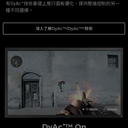
有DyAc™技術基礎上進行面板優化，提供壓槍控制的另一
種不同選擇。
深入了解DyAc™/DyAc⁺™技術
DyAc⁺™ On