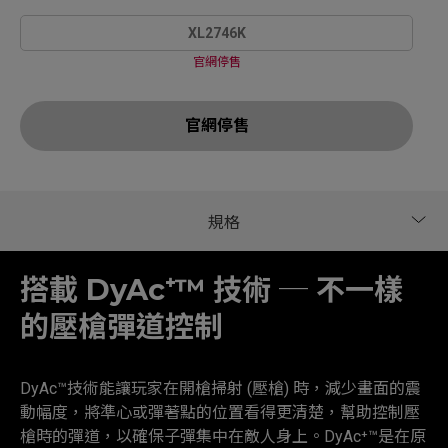
XL2746K
官網停售
官網停售
搭載 DyAc⁺™ 技術 ─ 不一樣
的壓槍彈道控制
DyAc™技術能讓玩家在開槍掃射 (壓槍) 時，減少畫面的震
動幅度，將準心或彈著點的位置看得更清楚，幫助控制壓
槍時的彈道，以確保子彈集中在敵人身上。DyAc⁺™是在原