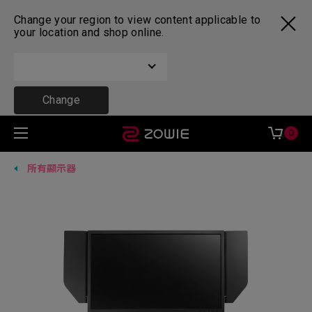
Change your region to view content applicable to
your location and shop online.
Change
0
所有顯示器