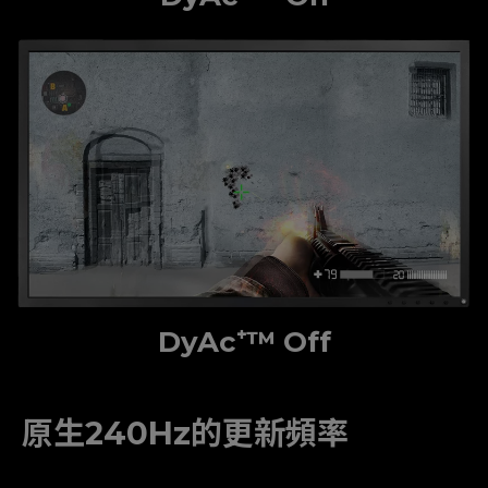
DyAc⁺™ Off
原生240Hz的更新頻率